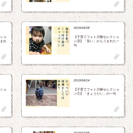
clip
clip
2019/04/28
ショ
【子育てフォト川柳セレクショ
まれ
ン③】「笑い」からうまれた一
句
clip
clip
2019/04/14
ショ
【子育てフォト川柳セレクショ
ン①】「きょうだい」の一句
clip
clip
2018/07/05