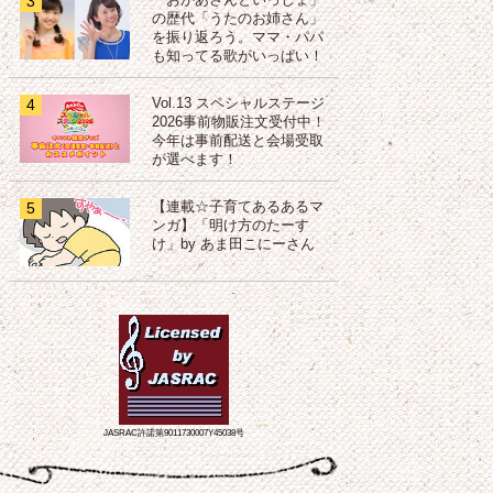
3
「おかあさんといっしょ」
の歴代「うたのお姉さん」
を振り返ろう。ママ・パパ
も知ってる歌がいっぱい！
4
Vol.13 スペシャルステージ
2026事前物販注文受付中！
今年は事前配送と会場受取
が選べます！
5
【連載☆子育てあるあるマ
ンガ】「明け方のたーす
け」by あま田こにーさん
JASRAC許諾第9011730007Y45038号