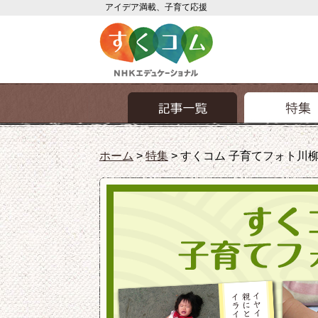
アイデア満載、子育て応援
ホーム
>
特集
>
すくコム 子育てフォト川