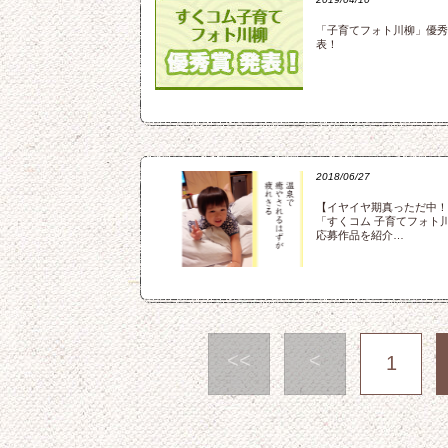
「子育てフォト川柳」優秀
表！
2018/06/27
【イヤイヤ期真っただ中！
「すくコム 子育てフォト
応募作品を紹介…
<<
<
1