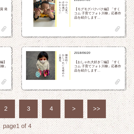
賞 発
【モグモグパクパク編】「すく
コム 子育てフォト川柳」応募作
品を紹介します…
clip
clip
2018/06/20
編】
【おしゃれ大好き♡編】「すく
川柳」
コム 子育てフォト川柳」応募作
品を紹介します…
clip
clip
2
3
4
>
>>
page1 of 4