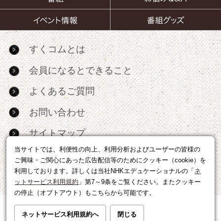
すくコムとは
会員になるとできること
よくあるご質問
お問い合わせ
サイトマップ
当サイトでは、利便性の向上、利用分析およびユーザーの皆様の
RSS
ご興味・ご関心にあった広告配信等のためにクッキー（cookie）を
利用しております。詳しくは当社NHKエデュケーショナルの「
ネ
広告出稿・パートナーシップについて
ットサービス利用規約
」第7～9条をご覧ください。またクッキー
の停止（オプトアウト）もこちらから可能です。
利用規約
|
個人情報の取り扱いについて
ネットサービス利用規約へ
閉じる