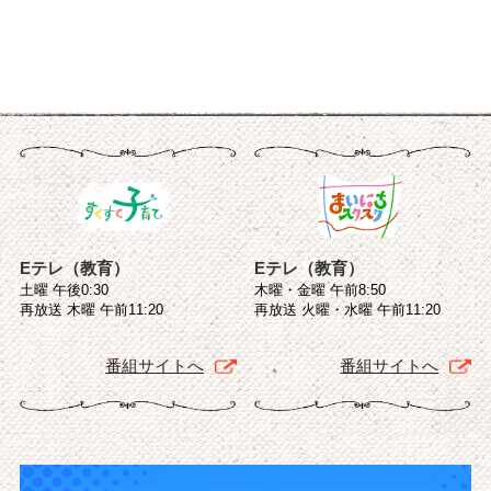
Eテレ（教育）
Eテレ（教育）
土曜 午後0:30
木曜・金曜 午前8:50
再放送 木曜 午前11:20
再放送 火曜・水曜 午前11:20
番組サイトへ
番組サイトへ