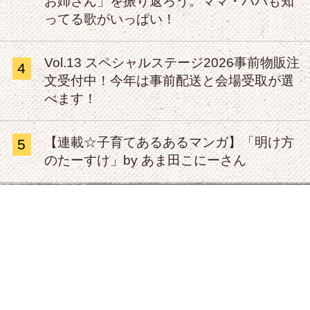
お姉さん」を振り返ろう。ママ・パパも知
ってる歌がいっぱい！
Vol.13 スペシャルステージ2026事前物販注
4
文受付中！今年は事前配送と会場受取が選
べます！
【連載☆子育てあるあるマンガ】「明け方
5
のたーすけ」by あま田こにーさん