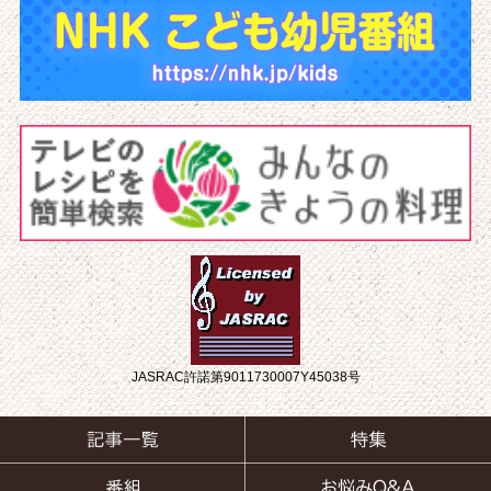
JASRAC許諾第9011730007Y45038号