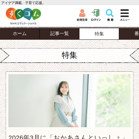
アイデア満載、子育て応援。
ホーム
記事一覧
番
特集
特集
2026年3月に「おかあさんといっしょ」