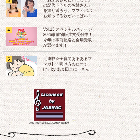
3
「おかあさんといっしょ」
の歴代「うたのお姉さん」
を振り返ろう。ママ・パパ
も知ってる歌がいっぱい！
4
Vol.13 スペシャルステージ
2026事前物販注文受付中！
今年は事前配送と会場受取
が選べます！
5
【連載☆子育てあるあるマ
ンガ】「明け方のたーす
け」by あま田こにーさん
JASRAC許諾第9011730007Y45038号