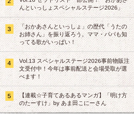
2
んといっしょスペシャルステージ2026」
「おかあさんといっしょ」の歴代「うたの
3
お姉さん」を振り返ろう。ママ・パパも知
ってる歌がいっぱい！
Vol.13 スペシャルステージ2026事前物販注
4
文受付中！今年は事前配送と会場受取が選
べます！
【連載☆子育てあるあるマンガ】「明け方
5
のたーすけ」by あま田こにーさん