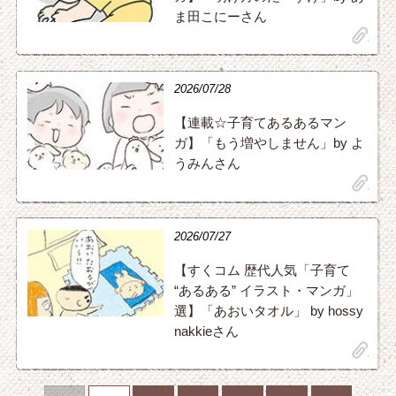
ま田こにーさん
clip
2026/07/28
【連載☆子育てあるあるマン
ガ】「もう増やしません」by よ
うみんさん
clip
2026/07/27
【すくコム 歴代人気「子育て
“あるある” イラスト・マンガ」
選】「あおいタオル」 by hossy
nakkieさん
clip