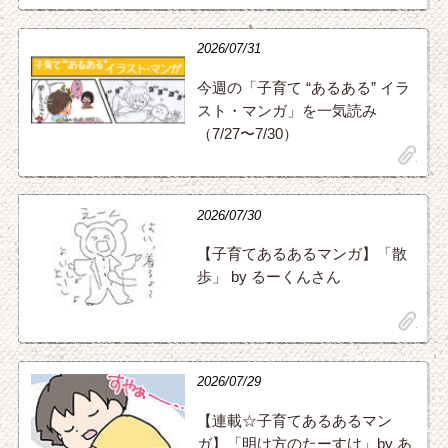
2026/07/31
今週の「子育て “あるある” イラ
スト・マンガ」を一気読み
（7/27〜7/30）
clip
2026/07/30
【子育てあるあるマンガ】「散
歩」 by るーくんさん
clip
2026/07/29
【連載☆子育てあるあるマン
ガ】「明け方のたーすけ」by あ