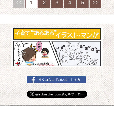
<<
1
2
3
4
5
>>