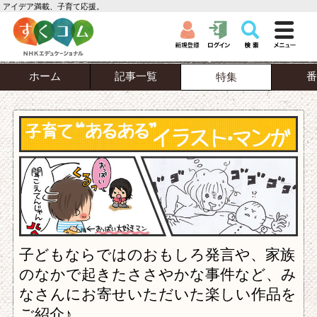
アイデア満載、子育て応援。
ホーム
記事一覧
番
特集
子どもならではのおもしろ発言や、家族
のなかで起きたささやかな事件など、み
なさんにお寄せいただいた楽しい作品を
ご紹介♪