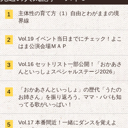
主体性の育て方（1）自由とわがままの境
1
界線
Vol.19 イベント当日までにチェック！よこ
2
はま公演会場ＭＡＰ
Vol.16 セットリスト一部公開！「おかあさ
3
んといっしょスペシャルステージ2026」
「おかあさんといっしょ」の歴代「うたの
4
お姉さん」を振り返ろう。ママ・パパも知
ってる歌がいっぱい！
Vol.17 本番間近！一緒にダンスを覚えよ
5