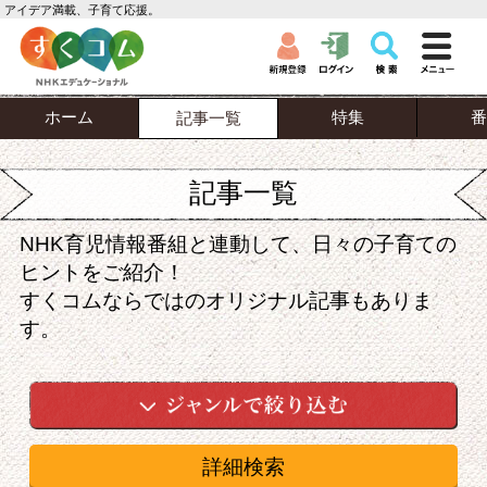
アイデア満載、子育て応援。
ホーム
特集
番
記事一覧
記事一覧
NHK育児情報番組と連動して、日々の子育ての
ヒントをご紹介！
すくコムならではのオリジナル記事もありま
す。
詳細検索