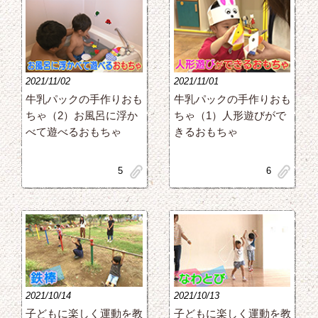
2021/11/02
2021/11/01
牛乳パックの手作りおも
牛乳パックの手作りおも
ちゃ（2）お風呂に浮か
ちゃ（1）人形遊びがで
べて遊べるおもちゃ
きるおもちゃ
clip
clip
5
6
2021/10/14
2021/10/13
子どもに楽しく運動を教
子どもに楽しく運動を教