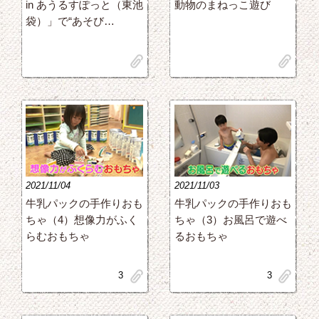
in あうるすぽっと（東池
動物のまねっこ遊び
袋）」で“あそび…
clip
clip
2021/11/04
2021/11/03
牛乳パックの手作りおも
牛乳パックの手作りおも
ちゃ（4）想像力がふく
ちゃ（3）お風呂で遊べ
らむおもちゃ
るおもちゃ
clip
clip
3
3