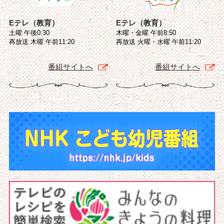
Eテレ（教育）
Eテレ（教育）
土曜 午後0:30
木曜・金曜 午前8:50
再放送 木曜 午前11:20
再放送 火曜・水曜 午前11:20
番組サイトへ
番組サイトへ