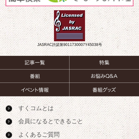
JASRAC許諾第9011730007Y45038号
すくコムとは
会員になるとできること
よくあるご質問