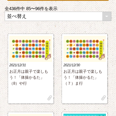
全436件中
85〜96
件を表示
2021/12/31
2021/12/30
お正月は親子で楽しも
お正月は親子で楽しも
う！「体操かるた」
う！「体操かるた」
（8）や行
（７）ま行
clip
clip