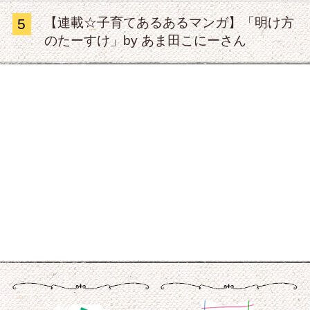
【連載☆子育てあるあるマンガ】「明け方
5
のたーすけ」by あま田こにーさん