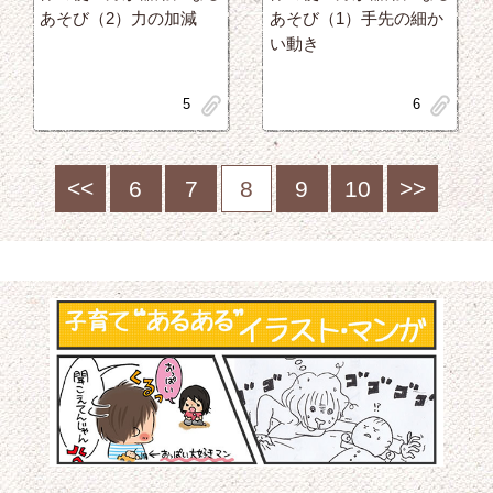
あそび（2）力の加減
あそび（1）手先の細か
い動き
clip
clip
5
6
<<
6
7
8
9
10
>>