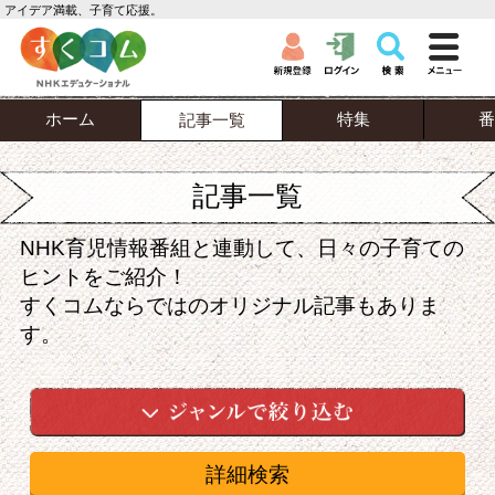
アイデア満載、子育て応援。
ホーム
特集
番
記事一覧
記事一覧
NHK育児情報番組と連動して、日々の子育ての
ヒントをご紹介！
すくコムならではのオリジナル記事もありま
す。
詳細検索