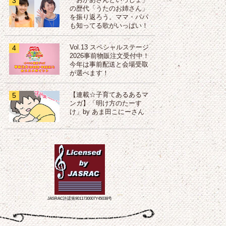
3
「おかあさんといっしょ」
の歴代「うたのお姉さん」
を振り返ろう。ママ・パパ
も知ってる歌がいっぱい！
4
Vol.13 スペシャルステージ
2026事前物販注文受付中！
今年は事前配送と会場受取
が選べます！
5
【連載☆子育てあるあるマ
ンガ】「明け方のたーす
け」by あま田こにーさん
JASRAC許諾第9011730007Y45038号