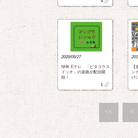
clip
4
2020/05/27
201
NHK Eテレ 「ピタゴラス
【
イッチ」の楽曲が配信開
ン
始！
け
clip
1
<<
<