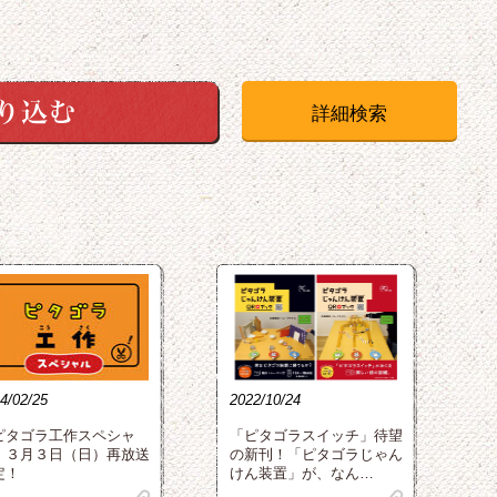
詳細検索
4/02/25
2022/10/24
ピタゴラ工作スペシャ
「ピタゴラスイッチ」待望
」３月３日（日）再放送
の新刊！「ピタゴラじゃん
定！
けん装置」が、なん…