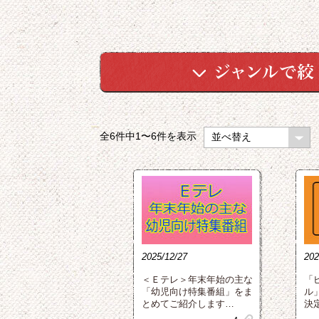
全6件中
1〜6
件を表示
2025/12/27
202
＜Ｅテレ＞年末年始の主な
「
「幼児向け特集番組」をま
ル
とめてご紹介します…
決