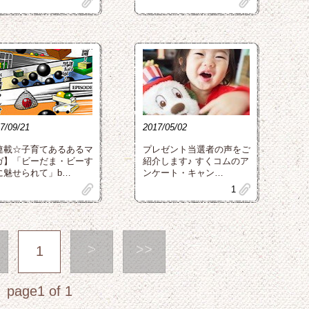
clip
clip
7/09/21
2017/05/02
連載☆子育てあるあるマ
プレゼント当選者の声をご
ガ】「ビーだま・ビーす
紹介します♪ すくコムのア
に魅せられて」b…
ンケート・キャン…
clip
clip
1
>
>>
1
page1 of 1