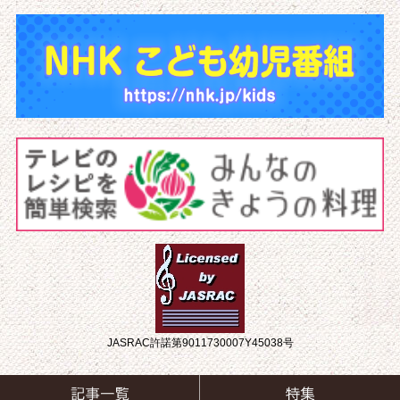
JASRAC許諾第9011730007Y45038号