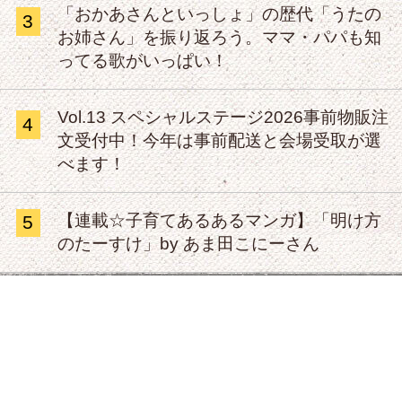
「おかあさんといっしょ」の歴代「うたの
3
お姉さん」を振り返ろう。ママ・パパも知
ってる歌がいっぱい！
Vol.13 スペシャルステージ2026事前物販注
4
文受付中！今年は事前配送と会場受取が選
べます！
【連載☆子育てあるあるマンガ】「明け方
5
のたーすけ」by あま田こにーさん