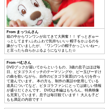
From まっつんさん
箱の中からワンワンが出てきて大興奮！！ ずっとぎゅー
っとしてます♪ふわふわで気持ちいい♪ 帽子をかぶるのを
嫌がっていましたが、「ワンワンの帽子かっこいいねー」
と言ったら自らかぶるようになりました☆
From ぺむさん
DVDブックが届いてからというもの、3歳の息子はほぼ毎
日、ピタゴラスイッチのテーマソングや、ビー玉びーすけ
の曲を歌いながら、自作のピタゴラ装置(のつもり)を作っ
て遊んでいます。 本の方も、制作の裏話や使用している
道具についてなど、ピタゴラファンにとっては嬉しい情報
が盛りだくさんです。 DVDは本編はもちろん、特典映像
も充実しています。息子は毎日観ています！ 大人も子ど
もも満足の内容です！