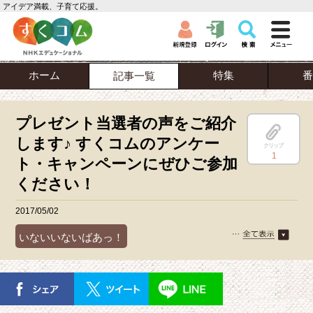
アイデア満載、子育て応援。
ホーム
特集
番
記事一覧
プレゼント当選者の声をご紹介
します♪ すくコムのアンケー
クリップ
1
ト・キャンペーンにぜひご参加
ください！
2017/05/02
いないいないばあっ！
おかあさんといっしょ
キャンペーン
ピタゴラスイッチ