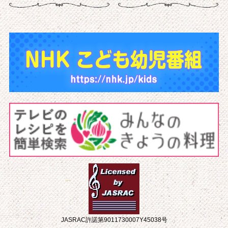
JASRAC許諾第9011730007Y45038号