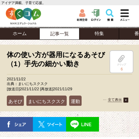
アイデア満載、子育て応援。
ホーム
特集
番
記事一覧
体の使い方が器用になるあそび
（1）手先の細かい動き
クリップ
6
2021/11/22
出典：まいにちスクスク
[放送日]2021/11/22 [再放送]2021/11/29
あそび
まいにちスクスク
運動