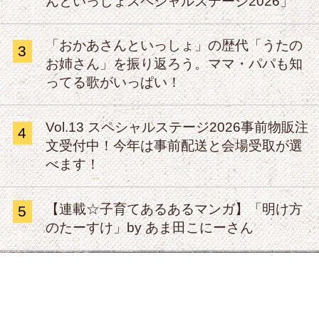
んといっしょスペシャルステージ2026」
「おかあさんといっしょ」の歴代「うたの
3
お姉さん」を振り返ろう。ママ・パパも知
ってる歌がいっぱい！
Vol.13 スペシャルステージ2026事前物販注
4
文受付中！今年は事前配送と会場受取が選
べます！
【連載☆子育てあるあるマンガ】「明け方
5
のたーすけ」by あま田こにーさん