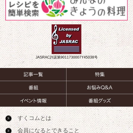
JASRAC許諾第9011730007Y45038号
すくコムとは
会員になるとできること