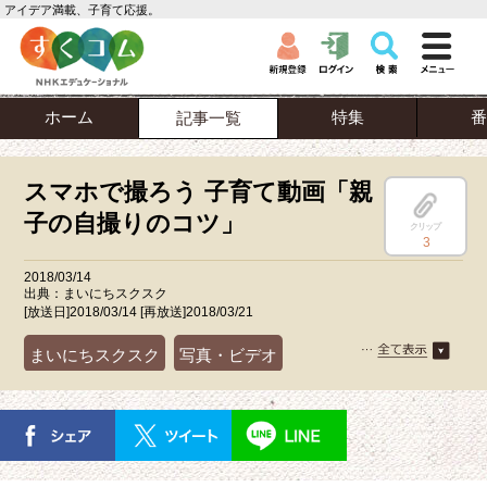
アイデア満載、子育て応援。
ホーム
特集
番
記事一覧
スマホで撮ろう 子育て動画「親
子の自撮りのコツ」
クリップ
3
2018/03/14
出典：まいにちスクスク
[放送日]2018/03/14 [再放送]2018/03/21
まいにちスクスク
写真・ビデオ