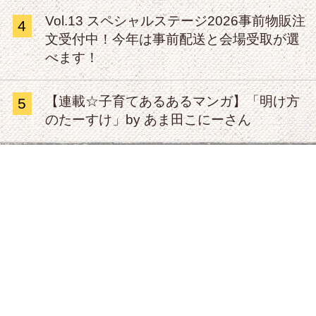
Vol.13 スペシャルステージ2026事前物販注
4
文受付中！今年は事前配送と会場受取が選
べます！
【連載☆子育てあるあるマンガ】「明け方
5
のたーすけ」by あま田こにーさん