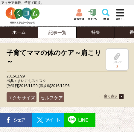
アイデア満載、子育て応援。
ホーム
特集
番
記事一覧
子育てママの体のケア～肩こり
～
クリップ
3
2015/11/29
出典：まいにちスクスク
[放送日]2016/11/29 [再放送]2016/12/06
エクササイズ
セルフケア
まいにちスクスク
ママ
妊娠・出産