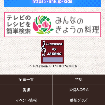
JASRAC許諾第9011730007Y45038号