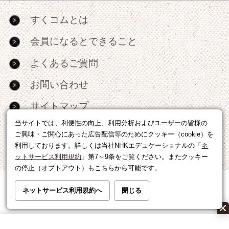
すくコムとは
会員になるとできること
よくあるご質問
お問い合わせ
サイトマップ
当サイトでは、利便性の向上、利用分析およびユーザーの皆様の
RSS
ご興味・ご関心にあった広告配信等のためにクッキー（cookie）を
利用しております。詳しくは当社NHKエデュケーショナルの「
ネ
広告出稿・パートナーシップについて
ットサービス利用規約
」第7～9条をご覧ください。またクッキー
の停止（オプトアウト）もこちらから可能です。
利用規約
|
個人情報の取り扱いについて
ネットサービス利用規約へ
閉じる
運営会社
|
広告に関するお問い合わせ
©NHK EDUCATIONAL CORP.転載には許可が必要です。
All right reserved.