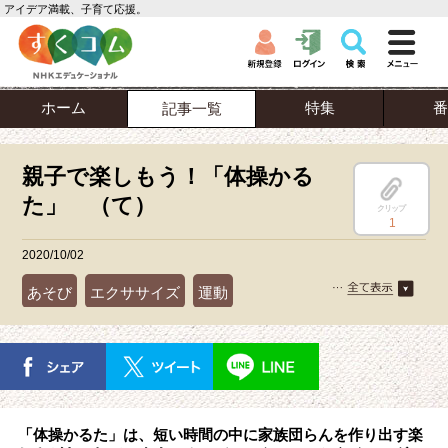
アイデア満載、子育て応援。
ホーム
特集
番
記事一覧
親子で楽しもう！「体操かる
た」 （て）
クリップ
1
2020/10/02
あそび
エクササイズ
運動
「体操かるた」は、短い時間の中に家族団らんを作り出す楽