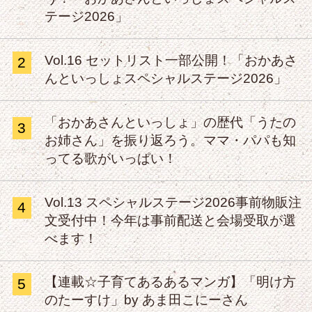
テージ2026」
Vol.16 セットリスト一部公開！「おかあさ
2
んといっしょスペシャルステージ2026」
「おかあさんといっしょ」の歴代「うたの
3
お姉さん」を振り返ろう。ママ・パパも知
ってる歌がいっぱい！
Vol.13 スペシャルステージ2026事前物販注
4
文受付中！今年は事前配送と会場受取が選
べます！
【連載☆子育てあるあるマンガ】「明け方
5
のたーすけ」by あま田こにーさん