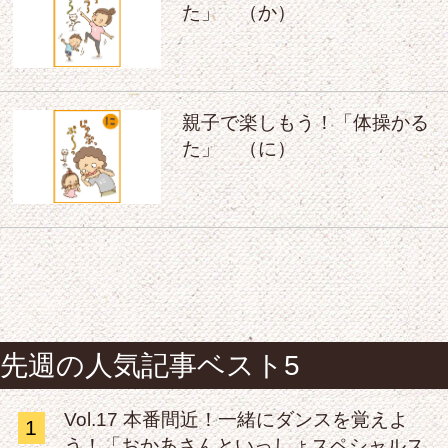
た」 （か）
親子で楽しもう！「体操かる
た」 （に）
先週の人気記事ベスト5
Vol.17 本番間近！一緒にダンスを覚えよ
1
う！「おかあさんといっしょスペシャルス