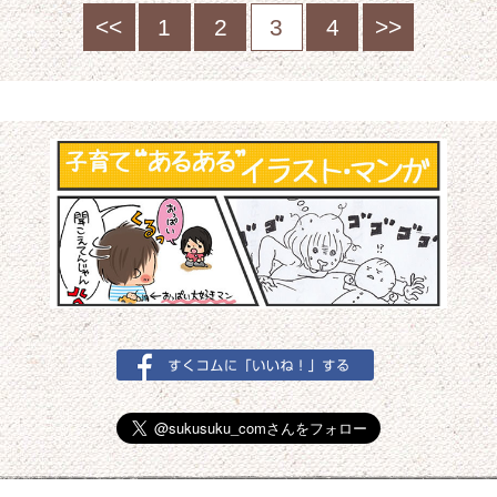
<<
1
2
3
4
>>