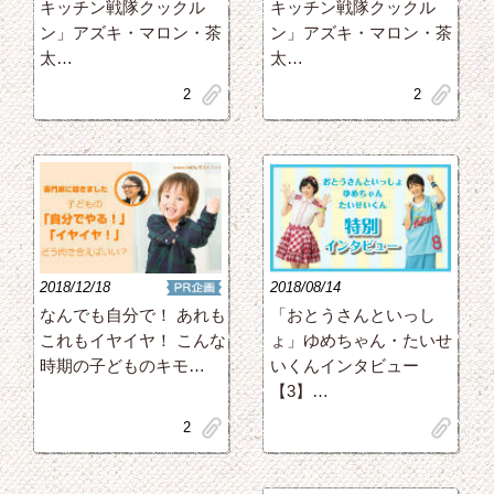
キッチン戦隊クックル
キッチン戦隊クックル
ン」アズキ・マロン・茶
ン」アズキ・マロン・茶
太…
太…
clip
clip
2
2
2018/12/18
2018/08/14
「おとうさんといっし
なんでも自分で！ あれも
ょ」ゆめちゃん・たいせ
これもイヤイヤ！ こんな
いくんインタビュー
時期の子どものキモ…
【3】…
clip
clip
2