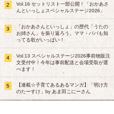
Vol.16 セットリスト一部公開！「おかあさ
2
んといっしょスペシャルステージ2026」
「おかあさんといっしょ」の歴代「うたの
3
お姉さん」を振り返ろう。ママ・パパも知
ってる歌がいっぱい！
Vol.13 スペシャルステージ2026事前物販注
4
文受付中！今年は事前配送と会場受取が選
べます！
【連載☆子育てあるあるマンガ】「明け方
5
のたーすけ」by あま田こにーさん