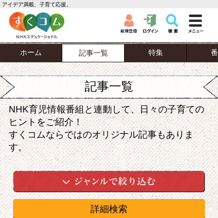
アイデア満載、子育て応援。
ホーム
特集
番
記事一覧
記事一覧
NHK育児情報番組と連動して、日々の子育ての
ヒントをご紹介！
すくコムならではのオリジナル記事もありま
す。
詳細検索