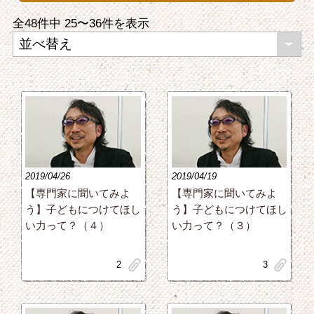
全48件中
25〜36
件を表示
2019/04/26
2019/04/19
【専門家に聞いてみよ
【専門家に聞いてみよ
う】子どもにつけてほし
う】子どもにつけてほし
い力って？（４）
い力って？（３）
clip
clip
2
3