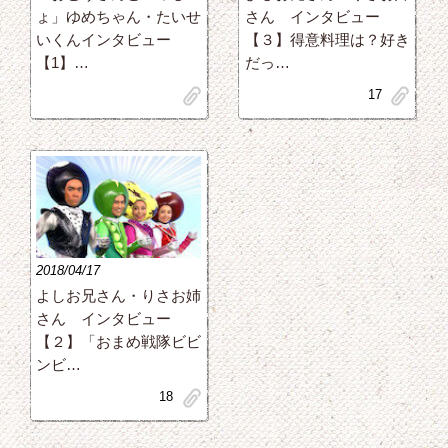
ょ」ゆめちゃん・たいせ
さん インタビュー
いくんインタビュー
【３】得意料理は？好き
【1】…
だっ…
clip
clip
17
2018/04/17
よしお兄さん・りさお姉
さん インタビュー
【２】「おまめ戦隊ビビ
ンビ…
clip
18