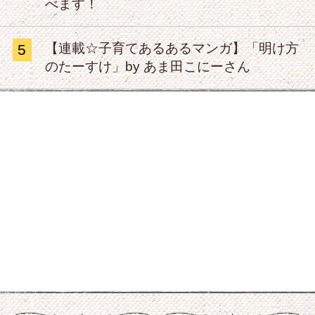
べます！
【連載☆子育てあるあるマンガ】「明け方
5
のたーすけ」by あま田こにーさん