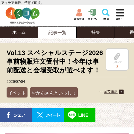
アイデア満載、子育て応援。
ホーム
特集
番
記事一覧
Vol.13 スペシャルステージ2026
事前物販注文受付中！今年は事
クリップ
3
前配送と会場受取が選べます！
2026/07/04
イベント
おかあさんといっしょ
お知らせ
商品情報