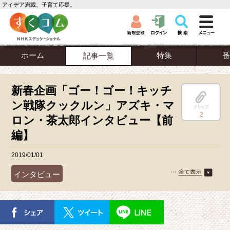
アイデア満載、子育て応援。
ホーム
特集
番
記事一覧
新春企画「ゴー！ゴー！キッチ
ン戦隊クックルン」アズキ・マ
クリップ
2
ロン・茶太郎インタビュー【前
編】
2019/01/01
インタビュー
ゴー！ゴー！キッチン戦隊クックルン