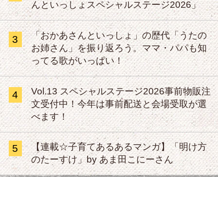
んといっしょスペシャルステージ2026」
「おかあさんといっしょ」の歴代「うたの
3
お姉さん」を振り返ろう。ママ・パパも知
ってる歌がいっぱい！
Vol.13 スペシャルステージ2026事前物販注
4
文受付中！今年は事前配送と会場受取が選
べます！
【連載☆子育てあるあるマンガ】「明け方
5
のたーすけ」by あま田こにーさん