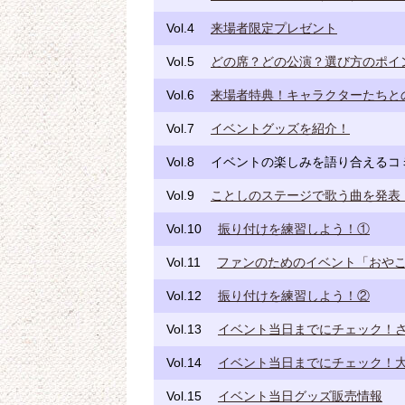
Vol.4
来場者限定プレゼント
Vol.5
どの席？どの公演？選び方のポイ
Vol.6
来場者特典！キャラクターたちと
Vol.7
イベントグッズを紹介！
Vol.8
イベントの楽しみを語り合えるコ
Vol.9
ことしのステージで歌う曲を発表
Vol.10
振り付けを練習しよう！①
Vol.11
ファンのためのイベント「おやこ
Vol.12
振り付けを練習しよう！②
Vol.13
イベント当日までにチェック！
Vol.14
イベント当日までにチェック！
Vol.15
イベント当日グッズ販売情報