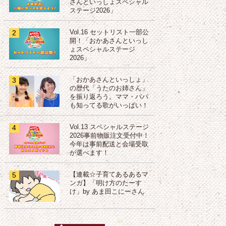
さんといっしょスペシャル
ステージ2026」
2
Vol.16 セットリスト一部公
開！「おかあさんといっし
ょスペシャルステージ
2026」
3
「おかあさんといっしょ」
の歴代「うたのお姉さん」
を振り返ろう。ママ・パパ
も知ってる歌がいっぱい！
4
Vol.13 スペシャルステージ
2026事前物販注文受付中！
今年は事前配送と会場受取
が選べます！
5
【連載☆子育てあるあるマ
ンガ】「明け方のたーす
け」by あま田こにーさん