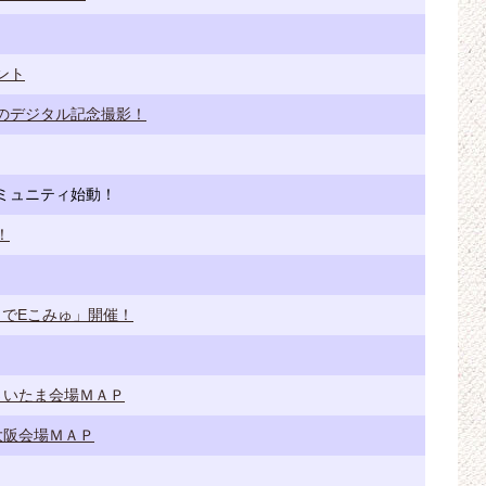
ント
のデジタル記念撮影！
ミュニティ始動！
！
でEこみゅ」開催！
さいたま会場ＭＡＰ
大阪会場ＭＡＰ