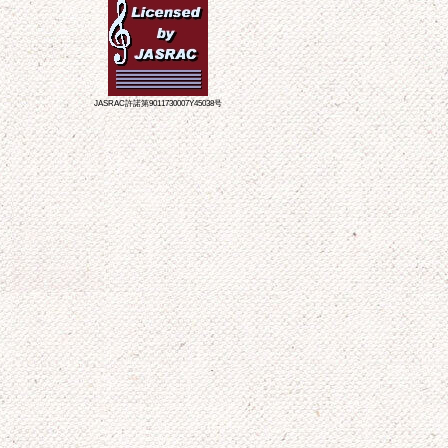
JASRAC許諾第9011730007Y45038号