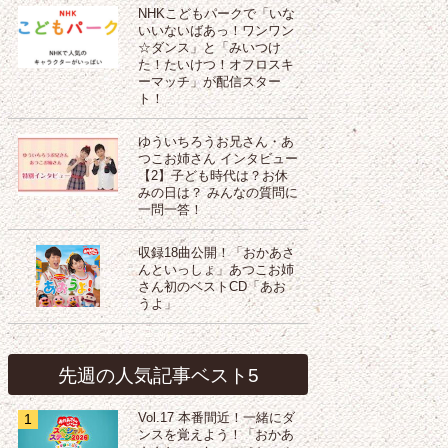
NHKこどもパークで「いな
いいないばあっ！ワンワン
☆ダンス」と「みいつけ
た！たいけつ！オフロスキ
ーマッチ」が配信スター
ト！
ゆういちろうお兄さん・あ
つこお姉さん インタビュー
【2】子ども時代は？お休
みの日は？ みんなの質問に
一問一答！
収録18曲公開！「おかあさ
んといっしょ」あつこお姉
さん初のベストCD「あお
うよ」
先週の人気記事ベスト5
1
Vol.17 本番間近！一緒にダ
ンスを覚えよう！「おかあ