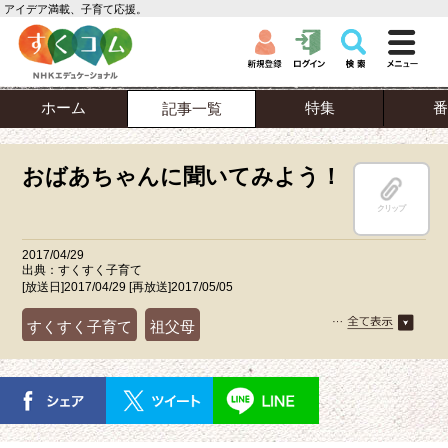
アイデア満載、子育て応援。
ホーム
特集
番
記事一覧
おばあちゃんに聞いてみよう！
クリップ
2017/04/29
出典：すくすく子育て
[放送日]2017/04/29 [再放送]2017/05/05
すくすく子育て
祖父母