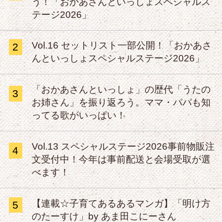
う！「おかあさんといっしょスペシャルス
テージ2026」
Vol.16 セットリスト一部公開！「おかあさ
2
んといっしょスペシャルステージ2026」
「おかあさんといっしょ」の歴代「うたの
3
お姉さん」を振り返ろう。ママ・パパも知
ってる歌がいっぱい！
Vol.13 スペシャルステージ2026事前物販注
4
文受付中！今年は事前配送と会場受取が選
べます！
【連載☆子育てあるあるマンガ】「明け方
5
のたーすけ」by あま田こにーさん