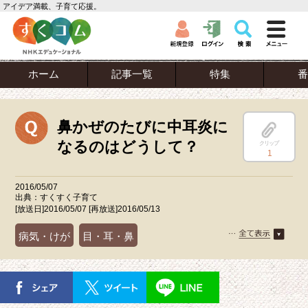
アイデア満載、子育て応援。
ホーム
記事一覧
特集
番
鼻かぜのたびに中耳炎に
なるのはどうして？
クリップ
1
2016/05/07
出典：すくすく子育て
[放送日]2016/05/07 [再放送]2016/05/13
病気・けが
目・耳・鼻