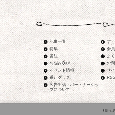
記事一覧
すく
特集
会員
番組
よく
お悩みQ&A
お問
イベント情報
サイ
番組グッズ
RS
広告出稿・パートナーシッ
プについて
利用規