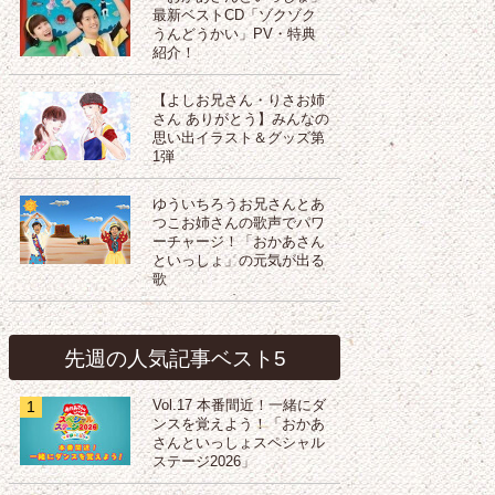
最新ベストCD「ゾクゾク
うんどうかい」PV・特典
紹介！
【よしお兄さん・りさお姉
さん ありがとう】みんなの
思い出イラスト＆グッズ第
1弾
ゆういちろうお兄さんとあ
つこお姉さんの歌声でパワ
ーチャージ！「おかあさん
といっしょ」の元気が出る
歌
先週の人気記事ベスト5
1
Vol.17 本番間近！一緒にダ
ンスを覚えよう！「おかあ
さんといっしょスペシャル
ステージ2026」