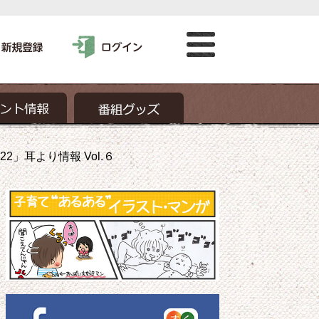
」耳より情報 Vol.６