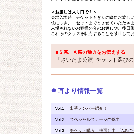
＜お渡しは入り口で！＞
会場入場時、チケットもぎりの際にお渡し
枚につき、１セットまでとさせていただき
来場されないお客様の分のお渡しや、後日
これらのグッズを転売することを禁止して
■Ｓ席、Ａ席の魅力をお伝えする
「さいたま公演  チケット選び
耳より情報一覧
Vol.1
出演メンバー紹介！
Vol.2
スペシャルステージの魅力
Vol.3
チケット購入（抽選）申し込みの