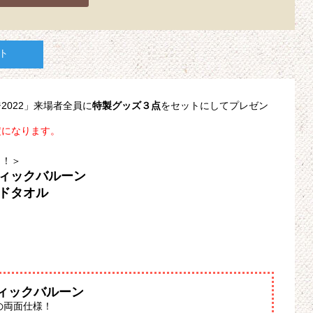
ト
022」来場者全員に
特製グッズ３点
をセットにしてプレゼン
定になります。
ト！＞
ティックバルーン
ドタオル
）
ティックバルーン
の両面仕様！