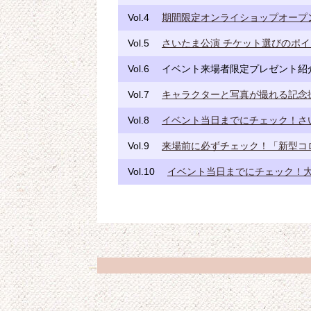
Vol.4
期間限定オンライショップオープ
Vol.5
さいたま公演 チケット選びのポ
Vol.6
イベント来場者限定プレゼント紹
Vol.7
キャラクターと写真が撮れる記念
Vol.8
イベント当日までにチェック！さ
Vol.9
来場前に必ずチェック！「新型コ
Vol.10
イベント当日までにチェック！大