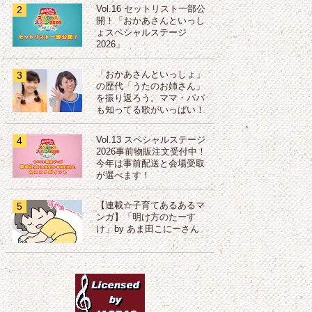
2
Vol.16 セットリスト一部公
開！「おかあさんといっし
ょスペシャルステージ
2026」
3
「おかあさんといっしょ」
の歴代「うたのお姉さん」
を振り返ろう。ママ・パパ
も知ってる歌がいっぱい！
4
Vol.13 スペシャルステージ
2026事前物販注文受付中！
今年は事前配送と会場受取
が選べます！
5
【連載☆子育てあるあるマ
ンガ】「明け方のたーす
け」by あま田こにーさん