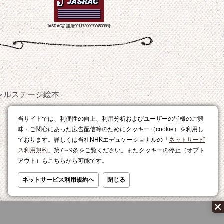
JASRAC許諾第9011730007Y45038号
ャルステージ
絵本
おやつ
当サイトでは、利便性の向上、利用分析およびユーザーの皆様のご興
レシピ
味・ご関心にあった広告配信等のためにクッキー（cookie）を利用し
ております。詳しくは当社NHKエデュケーショナルの「
ネットサービ
ス利用規約
」第7～9条をご覧ください。またクッキーの停止（オプト
アウト）もこちらから可能です。
ネットサービス利用規約へ
閉じる