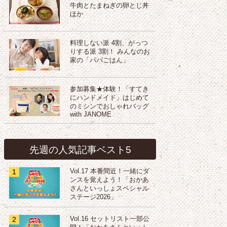
牛肉とたまねぎの卵とじ丼
ほか
料理しない派 4割、がっつ
りする派 3割！ みんなのお
家の「パパごはん」
参加募集★体験！「すてき
にハンドメイド」はじめて
のミシンでおしゃれバッグ
with JANOME
先週の人気記事ベスト5
1
Vol.17 本番間近！一緒にダ
ンスを覚えよう！「おかあ
さんといっしょスペシャル
ステージ2026」
2
Vol.16 セットリスト一部公