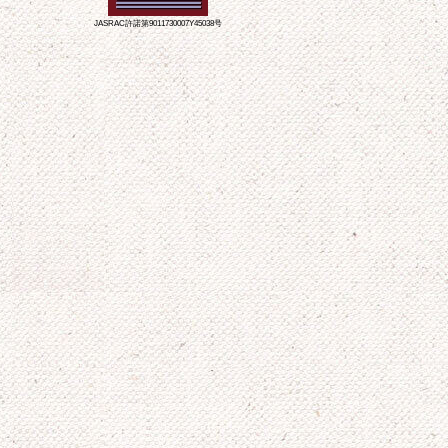
JASRAC許諾第9011730007Y45038号