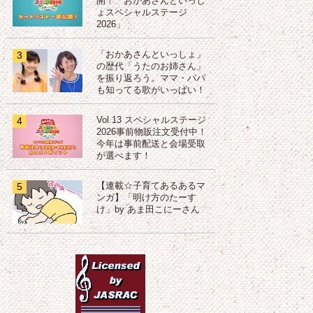
開！「おかあさんといっし
ょスペシャルステージ
2026」
3
「おかあさんといっしょ」
の歴代「うたのお姉さん」
を振り返ろう。ママ・パパ
も知ってる歌がいっぱい！
4
Vol.13 スペシャルステージ
2026事前物販注文受付中！
今年は事前配送と会場受取
が選べます！
5
【連載☆子育てあるあるマ
ンガ】「明け方のたーす
け」by あま田こにーさん