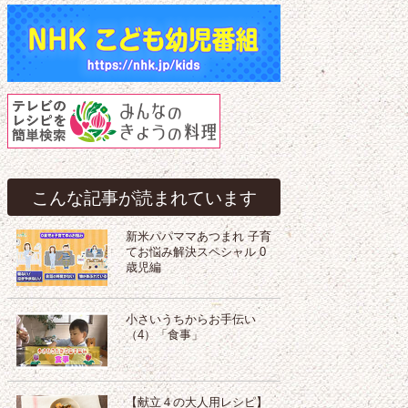
こんな記事が読まれています
新米パパママあつまれ 子育
てお悩み解決スペシャル 0
歳児編
小さいうちからお手伝い
（4）「食事」
【献立４の大人用レシピ】