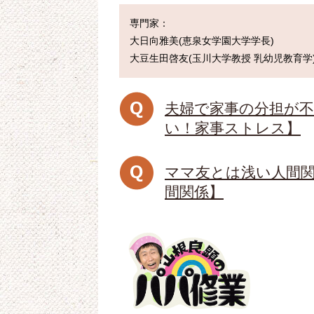
専門家：

大日向雅美(恵泉女学園大学学長)

夫婦で家事の分担が
い！家事ストレス】
ママ友とは浅い人間
間関係】