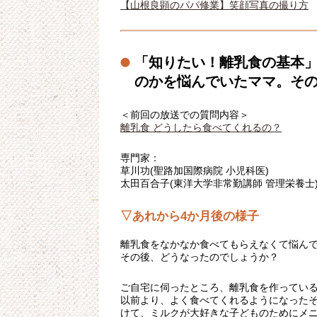
【山根良顕のパパ修業】笑顔写真の撮り方
「知りたい！離乳食の基本
のかを悩んでいたママ。そ
＜前回の放送での質問内容＞
離乳食 どうしたら食べてくれるの？
専門家：
草川功(聖路加国際病院 小児科医)
太田百合子(東洋大学非常勤講師 管理栄養士
▽あれから4か月後の様子
離乳食をなかなか食べてもらえなくて悩ん
その後、どうなったのでしょうか？
ご自宅に伺ったところ、離乳食を作ってい
以前より、よく食べてくれるようになった
けて、ミルクが大好きな子どものためにメ