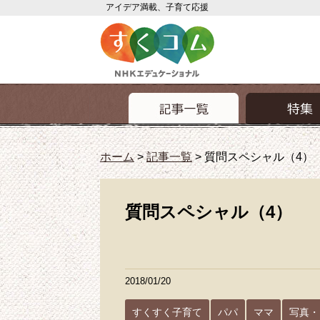
アイデア満載、子育て応援
ホーム
>
記事一覧
>
質問スペシャル（4）
質問スペシャル（4）
2018/01/20
すくすく子育て
パパ
ママ
写真・