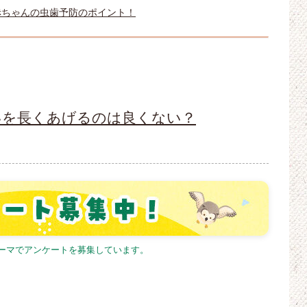
赤ちゃんの虫歯予防のポイント！
いを長くあげるのは良くない？
テーマでアンケートを募集しています。