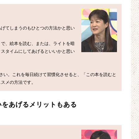
あげてしまうのもひとつの方法かと思い
とで、絵本を読む、または、ライトを暗
クスタイムにしてあげるといいかと思い
ださい。これを毎日続けて習慣化させると、「この本を読むと
いをあげるメリットもある