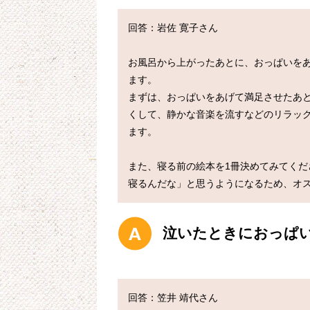
回答：岩佐 寛子さん

お風呂から上がったあとに、おっぱいを
ます。

まずは、おっぱいをあげて満足させたあ
くして、静かな音楽を流すなどのリラッ
ます。

また、寝る前の絵本を1冊決めてみてく
泣いたときにおっぱ
回答：笠井 靖代さん
