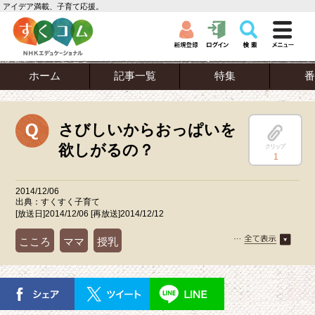
アイデア満載、子育て応援。
ホーム
記事一覧
特集
番
さびしいからおっぱいを
欲しがるの？
クリップ
1
2014/12/06
出典：すくすく子育て
[放送日]2014/12/06 [再放送]2014/12/12
こころ
ママ
授乳