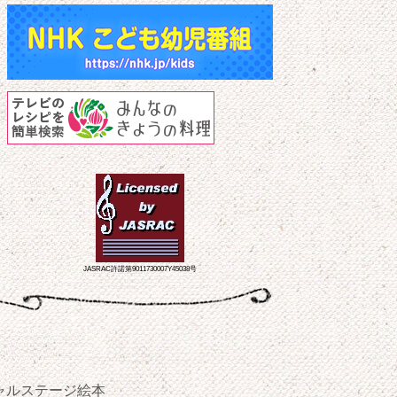
JASRAC許諾第9011730007Y45038号
ャルステージ
絵本