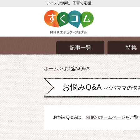
アイデア満載、子育て応援
ホーム
>
お悩みQ&A
お悩みQ&A
-パパママの悩
お悩みQ＆Aは、
NHKのホームぺージ
をご覧