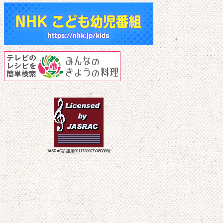
JASRAC許諾第9011730007Y45038号