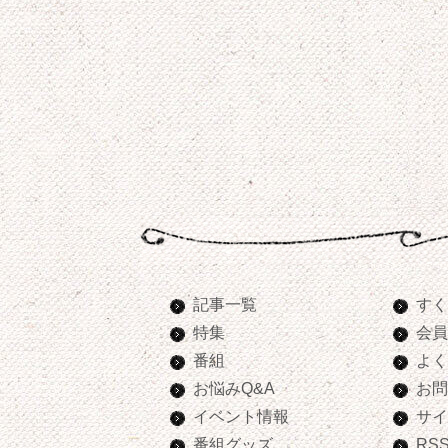
記事一覧
すく
特集
会員
番組
よく
お悩みQ&A
お問
イベント情報
サイ
番組グッズ
RS