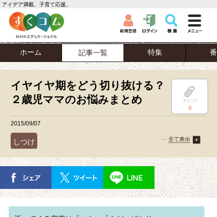
アイデア満載、子育て応援。
ホーム
特集
番
記事一覧
イヤイヤ期をどう切り抜ける？
２歳児ママのお悩みまとめ
クリップ
6
2015/09/07
しつけ