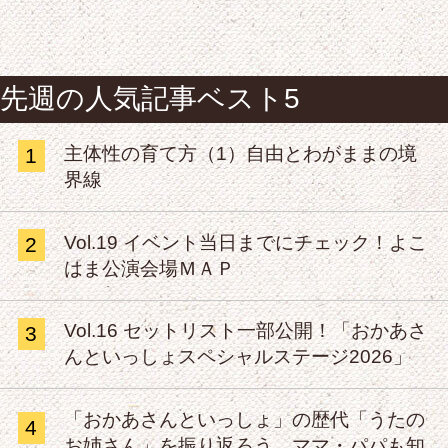
先週の人気記事ベスト5
主体性の育て方（1）自由とわがままの境
1
界線
Vol.19 イベント当日までにチェック！よこ
2
はま公演会場ＭＡＰ
Vol.16 セットリスト一部公開！「おかあさ
3
んといっしょスペシャルステージ2026」
「おかあさんといっしょ」の歴代「うたの
4
お姉さん」を振り返ろう。ママ・パパも知