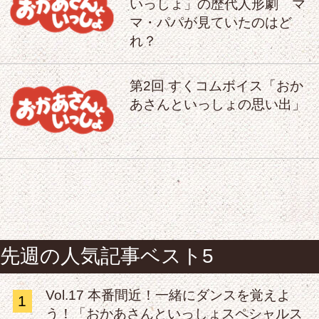
いっしょ」の歴代人形劇 マ
マ・パパが見ていたのはど
れ？
第2回 すくコムボイス「おか
あさんといっしょの思い出」
先週の人気記事ベスト5
Vol.17 本番間近！一緒にダンスを覚えよ
1
う！「おかあさんといっしょスペシャルス