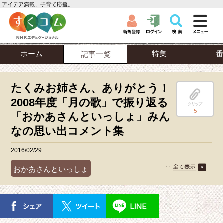
アイデア満載、子育て応援。
ホーム
特集
番
記事一覧
たくみお姉さん、ありがとう！
2008年度「月の歌」で振り返る
クリップ
5
「おかあさんといっしょ」みん
なの思い出コメント集
2016/02/29
おかあさんといっしょ