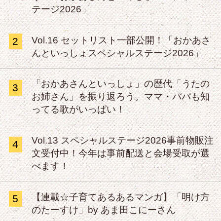
テージ2026」
Vol.16 セットリスト一部公開！「おかあさ
2
んといっしょスペシャルステージ2026」
「おかあさんといっしょ」の歴代「うたの
3
お姉さん」を振り返ろう。ママ・パパも知
ってる歌がいっぱい！
Vol.13 スペシャルステージ2026事前物販注
4
文受付中！今年は事前配送と会場受取が選
べます！
【連載☆子育てあるあるマンガ】「明け方
5
のたーすけ」by あま田こにーさん