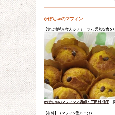
かぼちゃのマフィン
【食と地域を考えるフォーラム 元気な食を
かぼちゃのマフィン／講師：三田村 信子
（
【材料】（マフィン型６コ分）