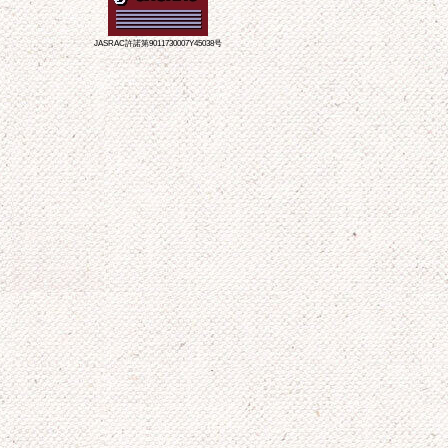
JASRAC許諾第9011730007Y45038号