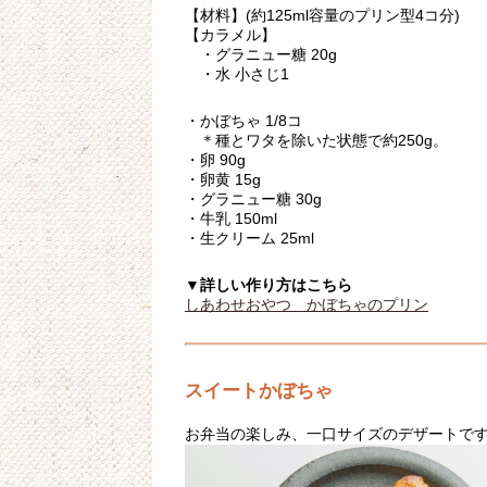
【材料】(約125ml容量のプリン型4コ分)
【カラメル】
・グラニュー糖 20g
・水 小さじ1
・かぼちゃ 1/8コ
＊種とワタを除いた状態で約250g。
・卵 90g
・卵黄 15g
・グラニュー糖 30g
・牛乳 150ml
・生クリーム 25ml
▼詳しい作り方はこちら
しあわせおやつ かぼちゃのプリン
スイートかぼちゃ
お弁当の楽しみ、一口サイズのデザートで