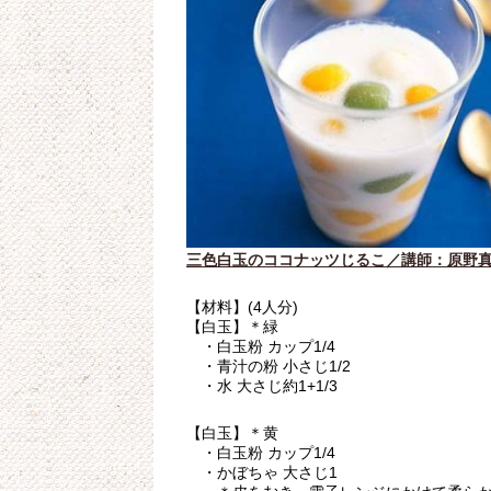
三色白玉のココナッツじるこ／講師：原野
【材料】(4人分)
【白玉】＊緑
・白玉粉 カップ1/4
・青汁の粉 小さじ1/2
・水 大さじ約1+1/3
【白玉】＊黄
・白玉粉 カップ1/4
・かぼちゃ 大さじ1