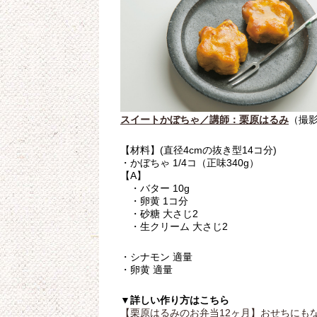
スイートかぼちゃ／講師：栗原はるみ
（撮影
【材料】(直径4cmの抜き型14コ分)
・かぼちゃ 1/4コ（正味340g）
【A】
・バター 10g
・卵黄 1コ分
・砂糖 大さじ2
・生クリーム 大さじ2
・シナモン 適量
・卵黄 適量
▼詳しい作り方はこちら
【栗原はるみのお弁当12ヶ月】おせちにも