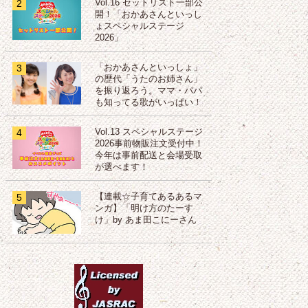
2
Vol.16 セットリスト一部公
開！「おかあさんといっし
ょスペシャルステージ
2026」
3
「おかあさんといっしょ」
の歴代「うたのお姉さん」
を振り返ろう。ママ・パパ
も知ってる歌がいっぱい！
4
Vol.13 スペシャルステージ
2026事前物販注文受付中！
今年は事前配送と会場受取
が選べます！
5
【連載☆子育てあるあるマ
ンガ】「明け方のたーす
け」by あま田こにーさん