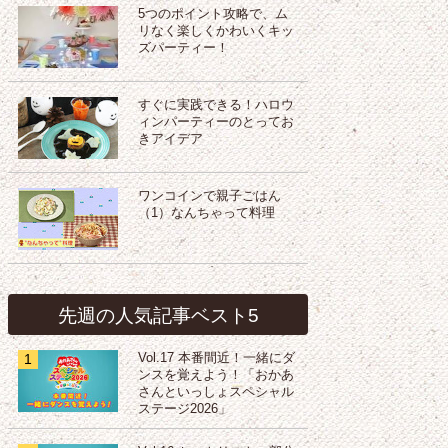
5つのポイント攻略で、ム
リなく楽しくかわいくキッ
ズパーティー！
すぐに実践できる！ハロウ
ィンパーティーのとってお
きアイデア
ワンコインで親子ごはん
（1）なんちゃって料理
先週の人気記事ベスト5
1
Vol.17 本番間近！一緒にダ
ンスを覚えよう！「おかあ
さんといっしょスペシャル
ステージ2026」