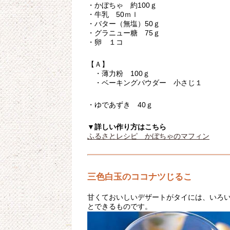
・かぼちゃ 約100ｇ
・牛乳 50ｍｌ
・バター（無塩）50ｇ
・グラニュー糖 75ｇ
・卵 １コ
【Ａ】
・薄力粉 100ｇ
・ベーキングパウダー 小さじ１
・ゆであずき 40ｇ
▼詳しい作り方はこちら
ふるさとレシピ かぼちゃのマフィン
三色白玉のココナツじるこ
甘くておいしいデザートがタイには、いろ
とできるものです。