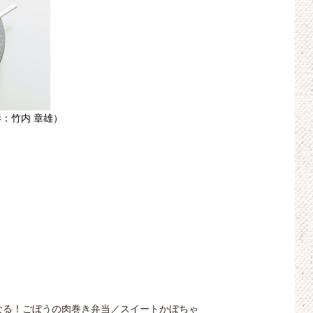
：竹内 章雄）
なる！ごぼうの肉巻き弁当／スイートかぼちゃ