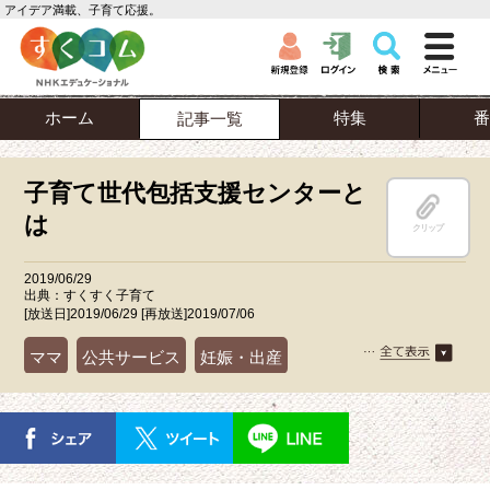
アイデア満載、子育て応援。
ホーム
特集
番
記事一覧
子育て世代包括支援センターと
は
クリップ
2019/06/29
出典：すくすく子育て
[放送日]2019/06/29 [再放送]2019/07/06
ママ
公共サービス
妊娠・出産