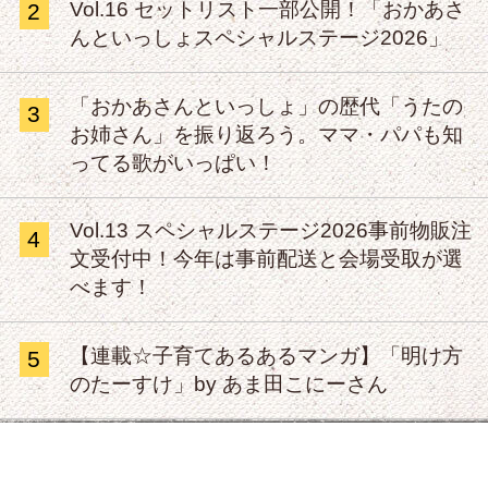
Vol.16 セットリスト一部公開！「おかあさ
2
んといっしょスペシャルステージ2026」
「おかあさんといっしょ」の歴代「うたの
3
お姉さん」を振り返ろう。ママ・パパも知
ってる歌がいっぱい！
Vol.13 スペシャルステージ2026事前物販注
4
文受付中！今年は事前配送と会場受取が選
べます！
【連載☆子育てあるあるマンガ】「明け方
5
のたーすけ」by あま田こにーさん