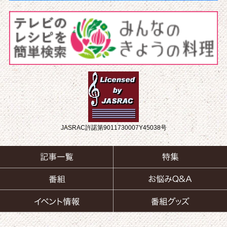
JASRAC許諾第9011730007Y45038号