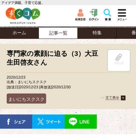
アイデア満載、子育て応援。
ホーム
特集
番
記事一覧
専門家の素顔に迫る（3）大豆
生田啓友さん
クリップ
2020/12/23
出典：まいにちスクスク
[放送日]2020/12/23 [再放送]2020/12/30
まいにちスクスク