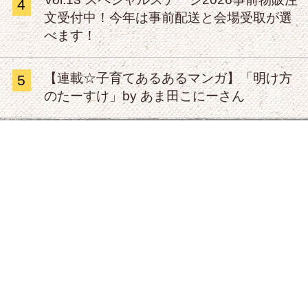
4
文受付中！今年は事前配送と会場受取が選
べます！
【連載☆子育てあるあるマンガ】「明け方
5
のたーすけ」by あま田こにーさん