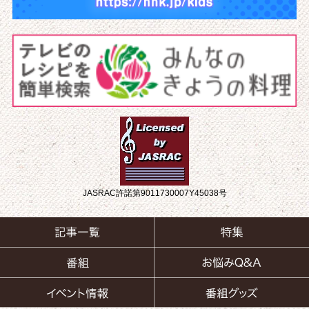
JASRAC許諾第9011730007Y45038号