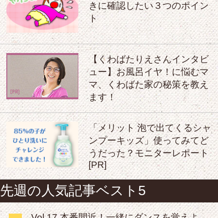
きに確認したい３つのポイン
ト
【くわばたりえさんインタビ
ュー】お風呂イヤ！に悩むマ
マ、くわばた家の秘策を教え
ます！
「メリット 泡で出てくるシャ
ンプーキッズ」使ってみてど
うだった？モニターレポート
[PR]
先週の人気記事ベスト5
Vol.17 本番間近！一緒にダンスを覚えよ