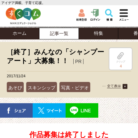
アイデア満載、子育て応援。
ホーム
特集
番
記事一覧
［終了］みんなの「シャンプー
アート」大募集！！
PR
クリップ
4
2017/11/24
あそび
スキンシップ
写真・ビデオ
作品募集は終了しました