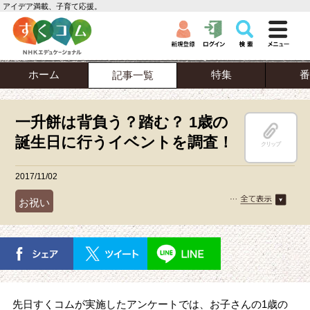
アイデア満載、子育て応援。
ホーム
特集
番
記事一覧
一升餅は背負う？踏む？ 1歳の
誕生日に行うイベントを調査！
クリップ
2017/11/02
お祝い
先日すくコムが実施したアンケートでは、お子さんの1歳の