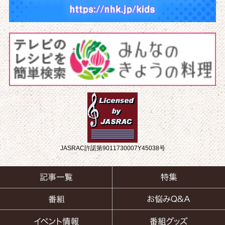
JASRAC許諾第9011730007Y45038号