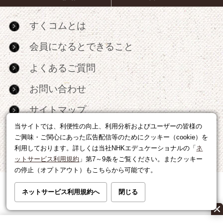
すくコムとは
会員になるとできること
よくあるご質問
お問い合わせ
サイトマップ
当サイトでは、利便性の向上、利用分析およびユーザーの皆様の
RSS
ご興味・ご関心にあった広告配信等のためにクッキー（cookie）を
利用しております。詳しくは当社NHKエデュケーショナルの「
ネ
広告出稿・パートナーシップについて
ットサービス利用規約
」第7～9条をご覧ください。またクッキー
の停止（オプトアウト）もこちらから可能です。
利用規約
|
個人情報の取り扱いについて
ネットサービス利用規約へ
閉じる
運営会社
|
広告に関するお問い合わせ
©NHK EDUCATIONAL CORP.転載には許可が必要です。