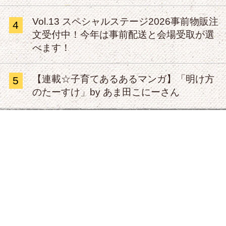
Vol.13 スペシャルステージ2026事前物販注
4
文受付中！今年は事前配送と会場受取が選
べます！
【連載☆子育てあるあるマンガ】「明け方
5
のたーすけ」by あま田こにーさん