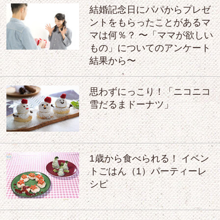
結婚記念日にパパからプレゼ
ントをもらったことがあるマ
マは何％？ 〜「ママが欲しい
もの」についてのアンケート
結果から〜
思わずにっこり！「ニコニコ
雪だるまドーナツ」
1歳から食べられる！ イベン
トごはん（1）パーティーレ
シピ