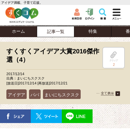
アイデア満載、子育て応援。
ホーム
特集
番
記事一覧
すくすくアイデア大賞2016傑作
選（4）
クリップ
2
2017/12/14
出典：まいにちスクスク
[放送日]2017/12/14 [再放送]2017/12/21
アイデア
パパ
まいにちスクスク
写真・ビデオ
手作りおもちゃ
祖父母