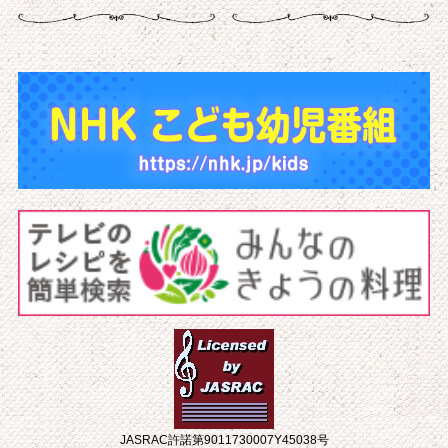
JASRAC許諾第9011730007Y45038号