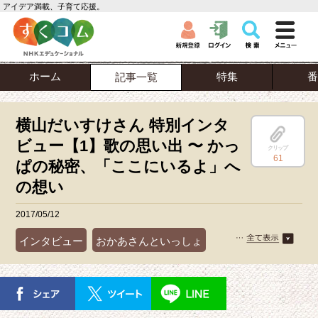
アイデア満載、子育て応援。
ホーム
特集
番
記事一覧
横山だいすけさん 特別インタ
ビュー【1】歌の思い出 〜 かっ
クリップ
61
ぱの秘密、「ここにいるよ」へ
の想い
2017/05/12
インタビュー
おかあさんといっしょ