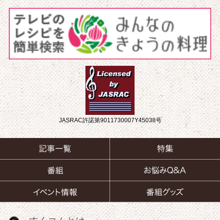
JASRAC許諾第9011730007Y45038号