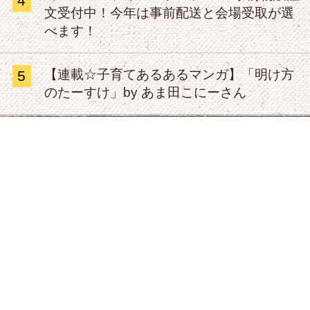
4
文受付中！今年は事前配送と会場受取が選
べます！
【連載☆子育てあるあるマンガ】「明け方
5
のたーすけ」by あま田こにーさん