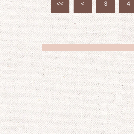
<<
<
3
4