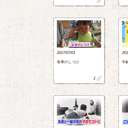
clip
2017/07/01
201
食事のしつけ
年
clip
2