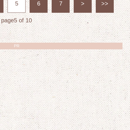
5
6
7
>
>>
page5 of 10
PR