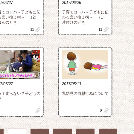
7/06/27
2017/06/26
育てコトバ～子どもに伝
子育てコトバ～子どもに伝
る言い換え術～ （2）
わる言い換え術～ （1）
はんのとき
片付けのとき
clip
clip
11
11
7/05/27
2017/05/13
る？叱らない？子どもの
乳幼児の自慰行為について
ソ
clip
clip
8