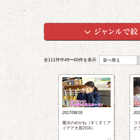
全111件中
49〜60
件を表示
2017/08/19
201
魔法のめがね（すくすくア
コ
イデア大賞2016）
ど