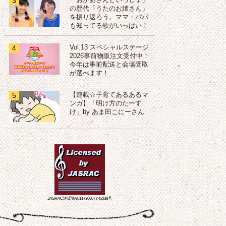
3
「おかあさんといっしょ」
の歴代「うたのお姉さん」
を振り返ろう。ママ・パパ
も知ってる歌がいっぱい！
4
Vol.13 スペシャルステージ
2026事前物販注文受付中！
今年は事前配送と会場受取
が選べます！
5
【連載☆子育てあるあるマ
ンガ】「明け方のたーす
け」by あま田こにーさん
JASRAC許諾第9011730007Y45038号