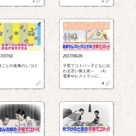
clip
clip
1
1
7/07/01
2017/06/29
齢ごとの食事のしつけ
子育てコトバ～子どもに伝
わる言い換え術～ （4）
電車やレストランに…
clip
clip
4