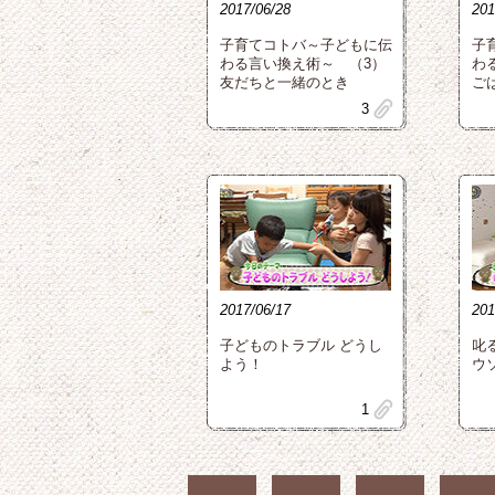
2017/06/28
201
子育てコトバ～子どもに伝
子
わる言い換え術～ （3）
わ
友だちと一緒のとき
ご
clip
3
2017/06/17
201
子どものトラブル どうし
叱
よう！
ウ
clip
1