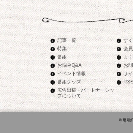
記事一覧
すく
特集
会員
番組
よく
お悩みQ&A
お問
イベント情報
サイ
番組グッズ
RS
広告出稿・パートナーシッ
プについて
利用規