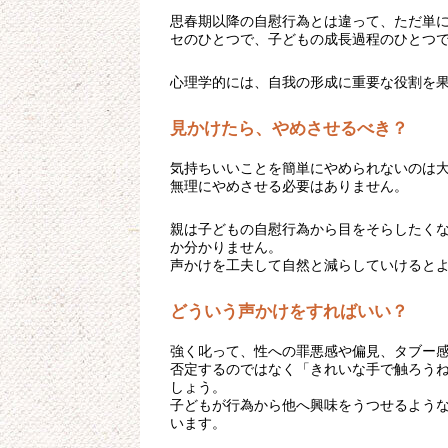
思春期以降の自慰行為とは違って、ただ単
セのひとつで、子どもの成長過程のひとつ
心理学的には、自我の形成に重要な役割を
見かけたら、やめさせるべき？
気持ちいいことを簡単にやめられないのは
無理にやめさせる必要はありません。
親は子どもの自慰行為から目をそらしたく
か分かりません。
声かけを工夫して自然と減らしていけると
どういう声かけをすればいい？
強く叱って、性への罪悪感や偏見、タブー
否定するのではなく「きれいな手で触ろう
しょう。
子どもが行為から他へ興味をうつせるよう
います。