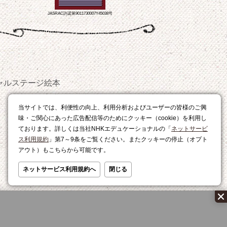
JASRAC許諾第9011730007Y45038号
ャルステージ
絵本
おやつ
当サイトでは、利便性の向上、利用分析およびユーザーの皆様のご興
レシピ
味・ご関心にあった広告配信等のためにクッキー（cookie）を利用し
ております。詳しくは当社NHKエデュケーショナルの「
ネットサービ
ス利用規約
」第7～9条をご覧ください。またクッキーの停止（オプト
アウト）もこちらから可能です。
ネットサービス利用規約へ
閉じる