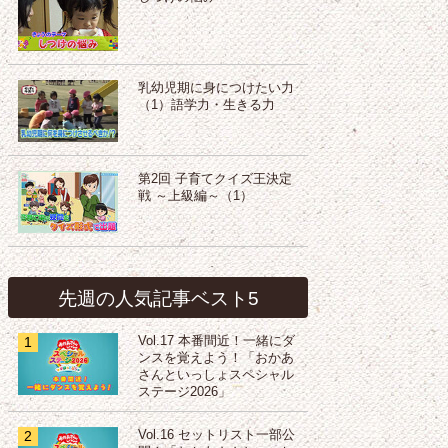
乳幼児期に身につけたい力
（1）語学力・生きる力
第2回 子育てクイズ王決定
戦 ～上級編～（1）
先週の人気記事ベスト5
1
Vol.17 本番間近！一緒にダ
ンスを覚えよう！「おかあ
さんといっしょスペシャル
ステージ2026」
2
Vol.16 セットリスト一部公