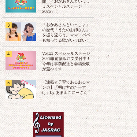
開！「おかあさんといっし
ょスペシャルステージ
2026」
3
「おかあさんといっしょ」
の歴代「うたのお姉さん」
を振り返ろう。ママ・パパ
も知ってる歌がいっぱい！
4
Vol.13 スペシャルステージ
2026事前物販注文受付中！
今年は事前配送と会場受取
が選べます！
5
【連載☆子育てあるあるマ
ンガ】「明け方のたーす
け」by あま田こにーさん