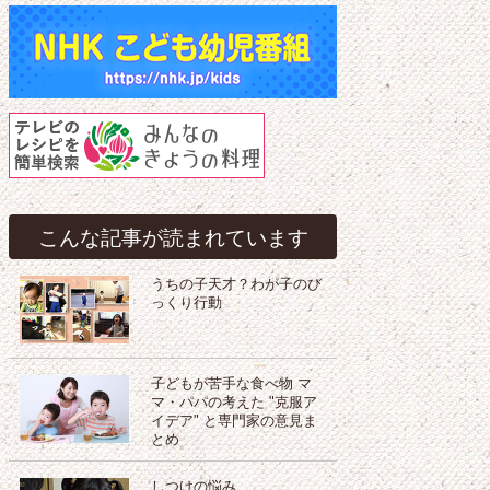
こんな記事が読まれています
うちの子天才？わが子のび
っくり行動
子どもが苦手な食べ物 マ
マ・パパの考えた "克服ア
イデア" と専門家の意見ま
とめ
しつけの悩み