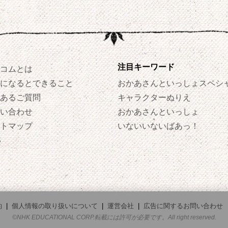
注目キーワード
コムとは
になるとできること
おかあさんといっしょスペシ
あるご質問
キャラクターぬりえ
い合わせ
おかあさんといっしょ
トマップ
いないいないばあっ！
S
約
|
個人情報の取り扱いについて
|
運営会社
|
広告に関するお問い合わせ
©NHK EDUCATIONAL CORP.転載には許可が必要です。All right reserved.