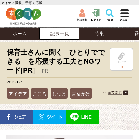
アイデア満載、子育て応援。
ホーム
特集
番
記事一覧
保育士さんに聞く「ひとりでで
きる」を応援する工夫とNGワ
クリップ
5
ード[PR]
PR
2015/12/11
アイデア
こころ
しつけ
言葉がけ
離乳食
食事