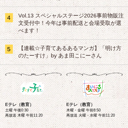
Vol.13 スペシャルステージ2026事前物販注
4
文受付中！今年は事前配送と会場受取が選
べます！
【連載☆子育てあるあるマンガ】「明け方
5
のたーすけ」by あま田こにーさん
Eテレ（教育）
Eテレ（教育）
土曜 午後0:30
木曜・金曜 午前8:50
再放送 木曜 午前11:20
再放送 火曜・水曜 午前11:20