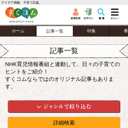
アイデア満載、子育て応援。
ホーム
特集
番
記事一覧
記事一覧
NHK育児情報番組と連動して、日々の子育ての
ヒントをご紹介！
すくコムならではのオリジナル記事もありま
す。
詳細検索