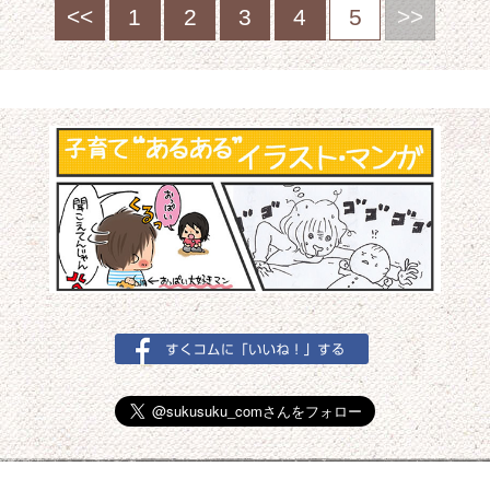
<<
1
2
3
4
5
>>