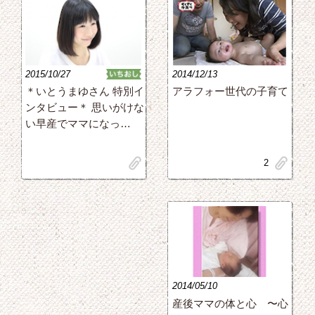
2015/10/27
2014/12/13
アラフォー世代の子育て
＊いとうまゆさん 特別イ
ンタビュー＊ 思いがけな
い早産でママになっ…
clip
clip
2
2014/05/10
産後ママの体と心 〜心