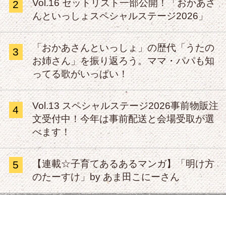
Vol.16 セットリスト一部公開！「おかあさ
2
んといっしょスペシャルステージ2026」
「おかあさんといっしょ」の歴代「うたの
3
お姉さん」を振り返ろう。ママ・パパも知
ってる歌がいっぱい！
Vol.13 スペシャルステージ2026事前物販注
4
文受付中！今年は事前配送と会場受取が選
べます！
【連載☆子育てあるあるマンガ】「明け方
5
のたーすけ」by あま田こにーさん