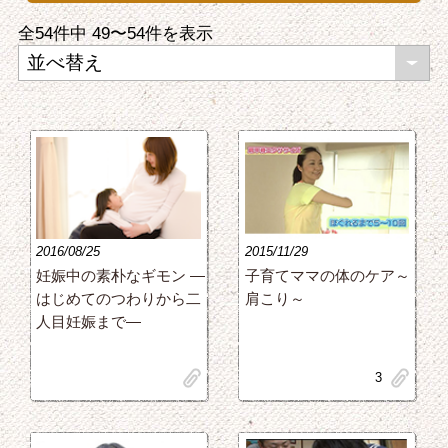
全54件中
49〜54
件を表示
2016/08/25
2015/11/29
妊娠中の素朴なギモン ―
子育てママの体のケア～
はじめてのつわりから二
肩こり～
人目妊娠まで―
clip
clip
3