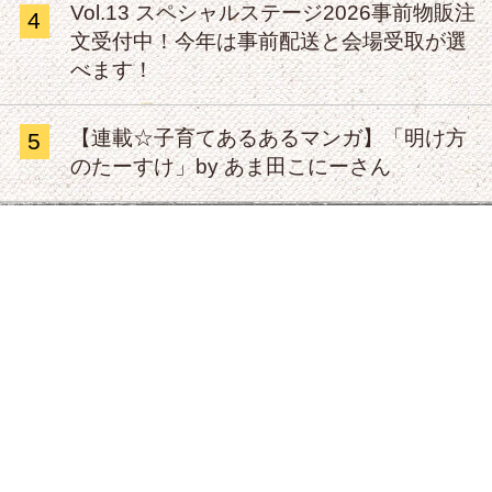
Vol.13 スペシャルステージ2026事前物販注
4
文受付中！今年は事前配送と会場受取が選
べます！
【連載☆子育てあるあるマンガ】「明け方
5
のたーすけ」by あま田こにーさん