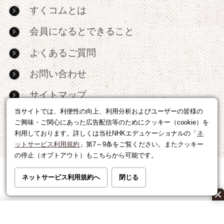
すくコムとは
会員になるとできること
よくあるご質問
お問い合わせ
サイトマップ
当サイトでは、利便性の向上、利用分析およびユーザーの皆様の
RSS
ご興味・ご関心にあった広告配信等のためにクッキー（cookie）を
利用しております。詳しくは当社NHKエデュケーショナルの「
ネ
広告出稿・パートナーシップについて
ットサービス利用規約
」第7～9条をご覧ください。またクッキー
の停止（オプトアウト）もこちらから可能です。
利用規約
|
個人情報の取り扱いについて
ネットサービス利用規約へ
閉じる
運営会社
|
広告に関するお問い合わせ
©NHK EDUCATIONAL CORP.転載には許可が必要です。
All right reserved.