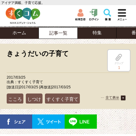
アイデア満載、子育て応援。
ホーム
特集
番
記事一覧
きょうだいの子育て
クリップ
1
2017/03/25
出典：すくすく子育て
[放送日]2017/03/25 [再放送]2017/03/25
こころ
しつけ
すくすく子育て
セルフケア
パパ
ママ
兄弟姉妹
絵本