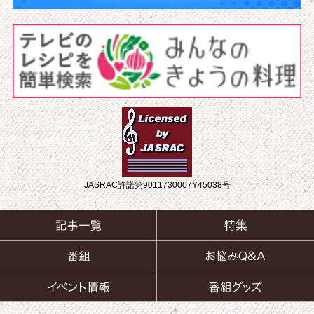
JASRAC許諾第9011730007Y45038号