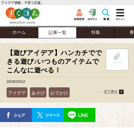
アイデア満載、子育て応援。
ホーム
特集
番
記事一覧
【遊びアイデア】ハンカチでで
きる遊び♪いつものアイテムで
クリップ
こんなに遊べる！
2016/10/12
アイデア
あそび
おでかけ
ほっこり親子あそび