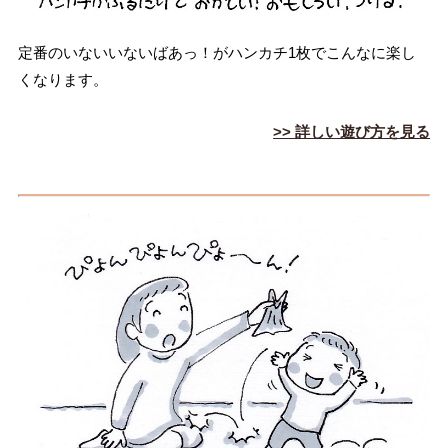
定番のいないいないばあっ！がハンカチ1枚でこんなに楽し
くなります。
>> 詳しい遊び方を見る
ハ
ン
カ
チ
ぴ
ょ
ん
ぴ
ょ
ん
ウ
サ