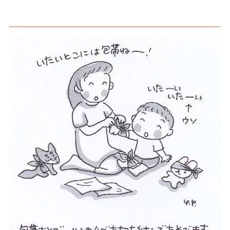
包
帯
あ
そ
び