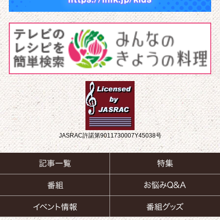
JASRAC許諾第9011730007Y45038号