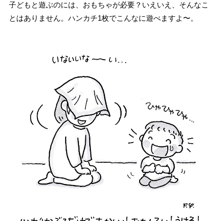
子どもと遊ぶのには、おもちゃが必要？いえいえ、そんなこ
とはありません。ハンカチ1枚でこんなに遊べますよ〜。
ハ
ン
カ
チ
・
い
な
い
い
な
い
ば
あ
！