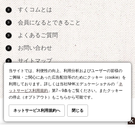
すくコムとは
会員になるとできること
よくあるご質問
お問い合わせ
サイトマップ
当サイトでは、利便性の向上、利用分析およびユーザーの皆様の
RSS
ご興味・ご関心にあった広告配信等のためにクッキー（cookie）を
利用しております。詳しくは当社NHKエデュケーショナルの「
ネ
広告出稿・パートナーシップについて
ットサービス利用規約
」第7～9条をご覧ください。またクッキー
の停止（オプトアウト）もこちらから可能です。
利用規約
|
個人情報の取り扱いについて
ネットサービス利用規約へ
閉じる
運営会社
|
広告に関するお問い合わせ
©NHK EDUCATIONAL CORP.転載には許可が必要です。
All right reserved.