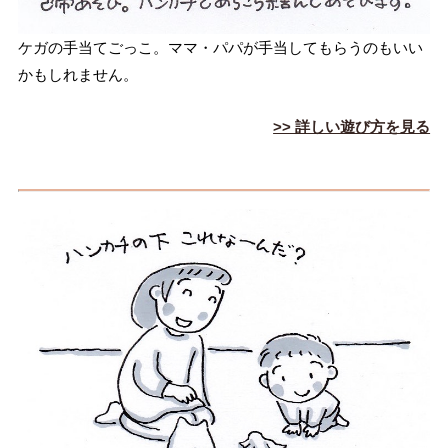
ケガの手当てごっこ。ママ・パパが手当してもらうのもいい
かもしれません。
>> 詳しい遊び方を見る
ハ
ン
カ
チ
で
こ
れ
な
ん
だ
？