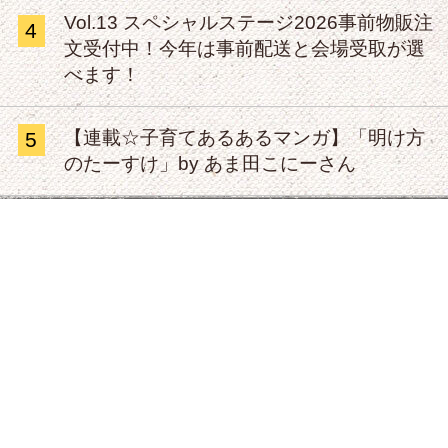
Vol.13 スペシャルステージ2026事前物販注
4
文受付中！今年は事前配送と会場受取が選
べます！
【連載☆子育てあるあるマンガ】「明け方
5
のたーすけ」by あま田こにーさん