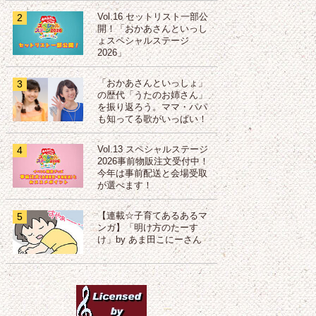
2
Vol.16 セットリスト一部公
開！「おかあさんといっし
ょスペシャルステージ
2026」
3
「おかあさんといっしょ」
の歴代「うたのお姉さん」
を振り返ろう。ママ・パパ
も知ってる歌がいっぱい！
4
Vol.13 スペシャルステージ
2026事前物販注文受付中！
今年は事前配送と会場受取
が選べます！
5
【連載☆子育てあるあるマ
ンガ】「明け方のたーす
け」by あま田こにーさん