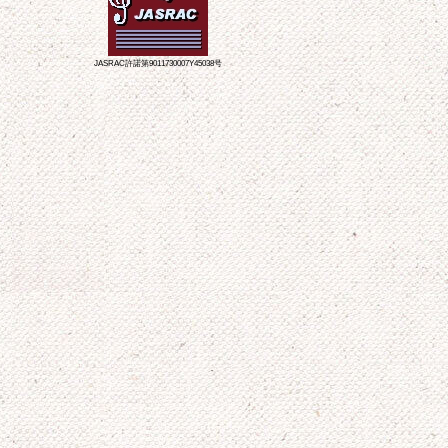
JASRAC許諾第9011730007Y45038号