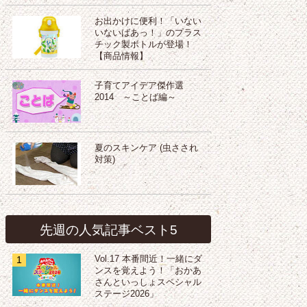
お出かけに便利！「いない
いないばあっ！」のプラス
チック製ボトルが登場！
【商品情報】
子育てアイデア傑作選
2014 ～ことば編～
夏のスキンケア (虫さされ
対策)
先週の人気記事ベスト5
1
Vol.17 本番間近！一緒にダ
ンスを覚えよう！「おかあ
さんといっしょスペシャル
ステージ2026」