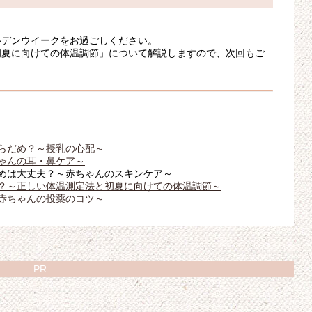
ルデンウイークをお過ごしください。
初夏に向けての体温調節」について解説しますので、次回もご
らだめ？～授乳の心配～
ゃんの耳・鼻ケア～
めは大丈夫？～赤ちゃんのスキンケア～
？～正しい体温測定法と初夏に向けての体温調節～
赤ちゃんの投薬のコツ～
PR