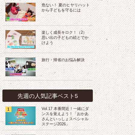
危ない！ 夏のヒヤリハット
から子どもを守るには
楽しく成長キロク！（2）
思い出の子どもの絵とでか
けよう
旅行・帰省のお悩み解決
先週の人気記事ベスト5
1
Vol.17 本番間近！一緒にダ
ンスを覚えよう！「おかあ
さんといっしょスペシャル
ステージ2026」