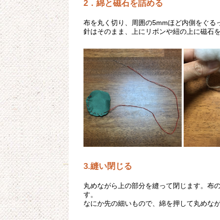
2．綿と磁石を詰める
布を丸く切り、周囲の5mmほど内側をぐる
針はそのまま、上にリボンや紐の上に磁石
3.縫い閉じる
丸めながら上の部分を縫って閉じます。布
す。
なにか先の細いもので、綿を押して丸めな