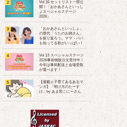
2
Vol.16 セットリスト一部公
開！「おかあさんといっし
ょスペシャルステージ
2026」
3
「おかあさんといっしょ」
の歴代「うたのお姉さん」
を振り返ろう。ママ・パパ
も知ってる歌がいっぱい！
4
Vol.13 スペシャルステージ
2026事前物販注文受付中！
今年は事前配送と会場受取
が選べます！
5
【連載☆子育てあるあるマ
ンガ】「明け方のたーす
け」by あま田こにーさん