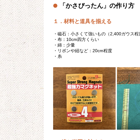
「かさぴったん」の作り方
１．材料と道具を揃える
・磁石：小さくて強いもの（2,400ガウス程
・布：10cm四方くらい
・綿：少量
・リボンや紐など：20cm程度
・糸