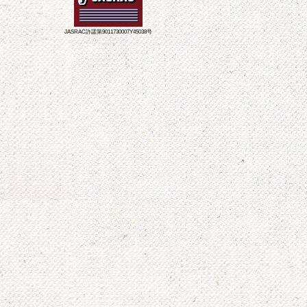
JASRAC許諾第9011730007Y45038号