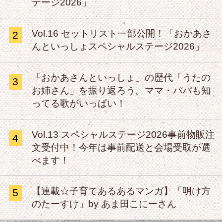
テージ2026」
Vol.16 セットリスト一部公開！「おかあさ
2
んといっしょスペシャルステージ2026」
「おかあさんといっしょ」の歴代「うたの
3
お姉さん」を振り返ろう。ママ・パパも知
ってる歌がいっぱい！
Vol.13 スペシャルステージ2026事前物販注
4
文受付中！今年は事前配送と会場受取が選
べます！
【連載☆子育てあるあるマンガ】「明け方
5
のたーすけ」by あま田こにーさん