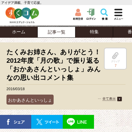
アイデア満載、子育て応援。
ホーム
特集
番
記事一覧
たくみお姉さん、ありがとう！
2012年度「月の歌」で振り返る
クリップ
7
「おかあさんといっしょ」みん
なの思い出コメント集
2016/03/18
おかあさんといっしょ