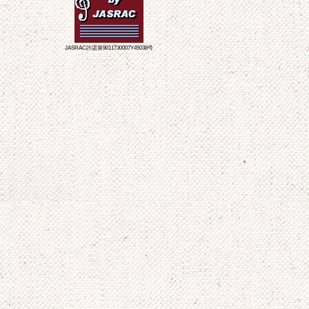
JASRAC許諾第9011730007Y45038号