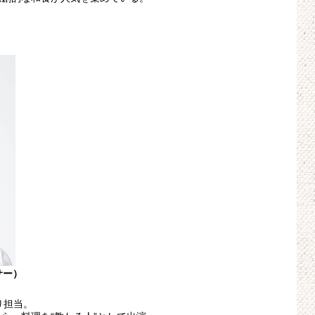
サー）
り担当。