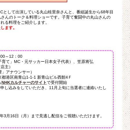
MCとして出演している丸山桂里奈さんと、番組誕生から68年目
弘さんのトーク＆料理ショーです。子育て奮闘中の丸山さんの
なれる料理をご紹介します。
たします。
00～12：00
子育て」MC・元サッカー日本女子代表）、笠原将弘
店店主）
理」アナウンサー）
都港区南青山1-1-1 新青山ビル西館4Ｆ
ら
NHKカルチャーのサイト
で受付開始
申し込みをしていただき、11月上旬に当選者に連絡いたし
6年3月16日（月）まで見逃し配信をご視聴いただけます。