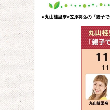
丸山桂里奈×笠原将弘の「親子で
■