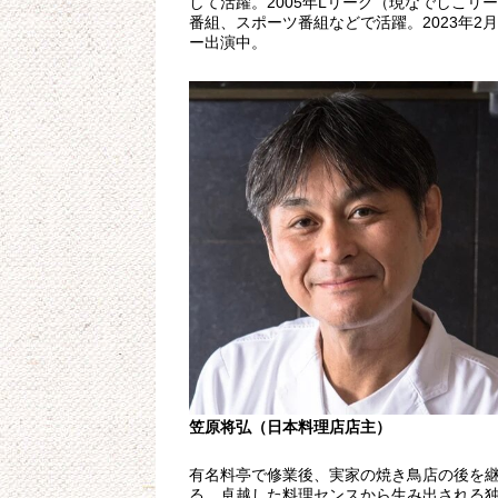
して活躍。2005年Lリーグ（現なでしこリ
番組、スポーツ番組などで活躍。2023年2
ー出演中。
笠原将弘（日本料理店店主）
有名料亭で修業後、実家の焼き鳥店の後を継
る。卓越した料理センスから生み出される