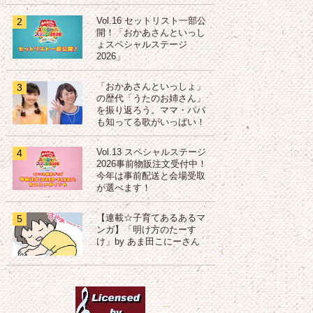
2
Vol.16 セットリスト一部公
開！「おかあさんといっし
ょスペシャルステージ
2026」
3
「おかあさんといっしょ」
の歴代「うたのお姉さん」
を振り返ろう。ママ・パパ
も知ってる歌がいっぱい！
4
Vol.13 スペシャルステージ
2026事前物販注文受付中！
今年は事前配送と会場受取
が選べます！
5
【連載☆子育てあるあるマ
ンガ】「明け方のたーす
け」by あま田こにーさん