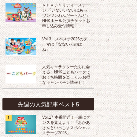
ＮＨＫチャリティーステー
ジ 「いないいないばあっ！
ワンワンわんだーらんど」
NHKホール公演チケットお
申し込み受付情報！
Vol.3 スペステ2025のテ
ーマは「なないろのは
ね」！
人気キャラクターたちに会
える！NHKこどもパークで
おうち時間を楽しく♪♪お得
なキャンペーン情報も！
先週の人気記事ベスト5
1
Vol.17 本番間近！一緒にダ
ンスを覚えよう！「おかあ
さんといっしょスペシャル
ステージ2026」