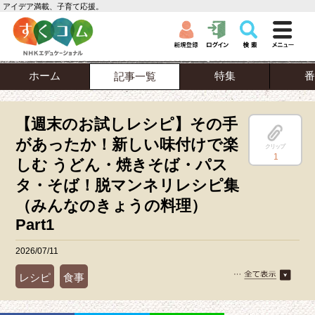
アイデア満載、子育て応援。
ホーム
特集
番
記事一覧
【週末のお試しレシピ】その手
があったか！新しい味付けで楽
クリップ
1
しむ うどん・焼きそば・パス
タ・そば！脱マンネリレシピ集
（みんなのきょうの料理）
Part1
2026/07/11
レシピ
食事