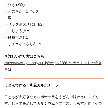
・絹さや30g
・えのきだけ1パック
・塩
・サラダ油大さじ1+1/2
・こしょう少々
・砂糖大さじ1
・しょうゆ大さじ3～4
▼詳しい作り方はこちら
https://www.kyounoryouri.jp/recipe/2286_ツナとトマトの焼き
そば.html
うどんで作る！和風カルボナーラ
子どもが大好きなカルボナーラをうどんで味わうレシピで
す。しらすを足してカルシウムもプラス。しらすと青じそで