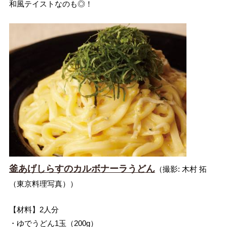
和風テイストなのも◎！
釜あげしらすのカルボナーラうどん
（撮影: 木村 拓
（東京料理写真））
【材料】2人分
・ゆでうどん1玉（200g）