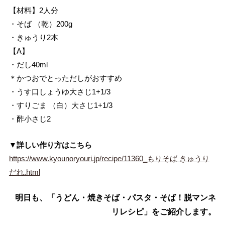
【材料】2人分
・そば （乾）200g
・きゅうり2本
【A】
・だし40ml
＊かつおでとっただしがおすすめ
・うす口しょうゆ大さじ1+1/3
・すりごま （白）大さじ1+1/3
・酢小さじ2
▼詳しい作り方はこちら
https://www.kyounoryouri.jp/recipe/11360_もりそば きゅうり
だれ.html
明日も、「うどん・焼きそば・パスタ・そば！脱マンネ
リレシピ」をご紹介します。