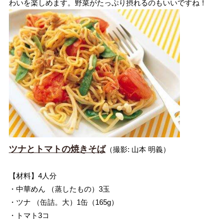
わいを楽しめます。野菜がたっぷり摂れるのもいいですね！
ツナとトマトの焼きそば
（撮影: 山本 明義）
【材料】4人分
・中華めん （蒸したもの）3玉
・ツナ （缶詰。大）1缶（165g）
・トマト3コ