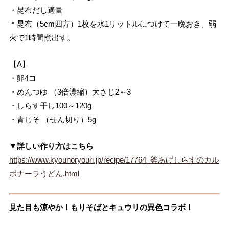
・昆布だし適量
＊昆布（5cm四方）1枚を水1リットルにつけて一晩おき、弱
火で1時間煮出す。
【A】
・卵4コ
・めんつゆ （3倍濃縮）大さじ2～3
・しらす干し100～120g
・青じそ （せん切り）5g
▼詳しい作り方はこちら
https://www.kyounoryouri.jp/recipe/17764_釜あげしらすのカル
ボナーラうどん.html
見た目も涼やか！もりそばとキュウリの異色コラボ！