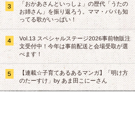
「おかあさんといっしょ」の歴代「うたの
3
お姉さん」を振り返ろう。ママ・パパも知
ってる歌がいっぱい！
Vol.13 スペシャルステージ2026事前物販注
4
文受付中！今年は事前配送と会場受取が選
べます！
【連載☆子育てあるあるマンガ】「明け方
5
のたーすけ」by あま田こにーさん