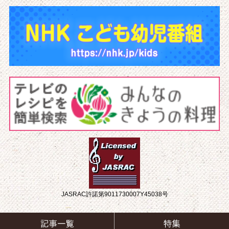
JASRAC許諾第9011730007Y45038号