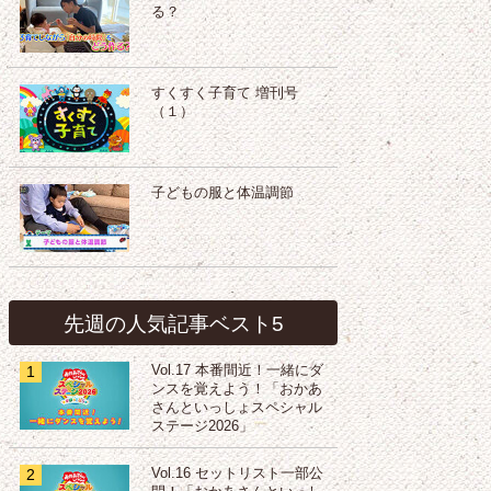
る？
すくすく子育て 増刊号
（１）
子どもの服と体温調節
先週の人気記事ベスト5
1
Vol.17 本番間近！一緒にダ
ンスを覚えよう！「おかあ
さんといっしょスペシャル
ステージ2026」
2
Vol.16 セットリスト一部公