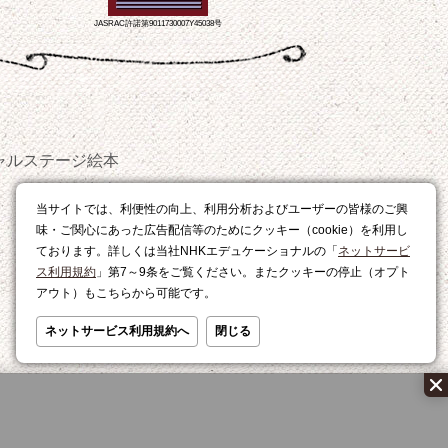
JASRAC許諾第9011730007Y45038号
ャルステージ
絵本
おやつ
当サイトでは、利便性の向上、利用分析およびユーザーの皆様のご興
レシピ
味・ご関心にあった広告配信等のためにクッキー（cookie）を利用し
ております。詳しくは当社NHKエデュケーショナルの「
ネットサービ
ス利用規約
」第7～9条をご覧ください。またクッキーの停止（オプト
アウト）もこちらから可能です。
ネットサービス利用規約へ
閉じる