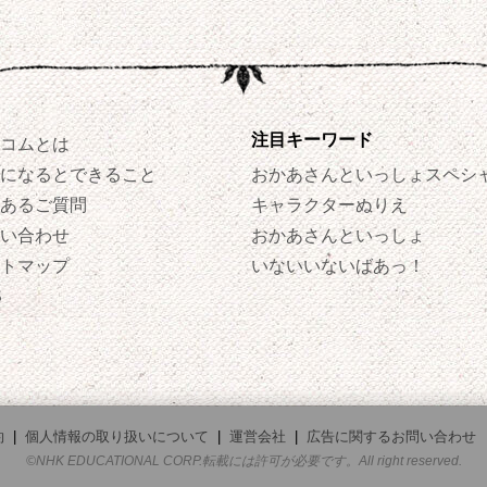
注目キーワード
コムとは
になるとできること
おかあさんといっしょスペシ
あるご質問
キャラクターぬりえ
い合わせ
おかあさんといっしょ
トマップ
いないいないばあっ！
S
約
|
個人情報の取り扱いについて
|
運営会社
|
広告に関するお問い合わせ
©NHK EDUCATIONAL CORP.転載には許可が必要です。All right reserved.