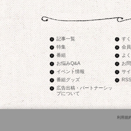
記事一覧
すく
特集
会員
番組
よく
お悩みQ&A
お問
イベント情報
サイ
番組グッズ
RS
広告出稿・パートナーシッ
プについて
利用規