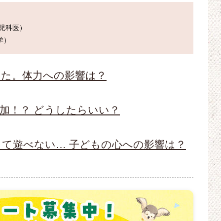
児科医）

った。体力への影響は？
加！？ どうしたらいい？
て遊べない… 子どもの心への影響は？