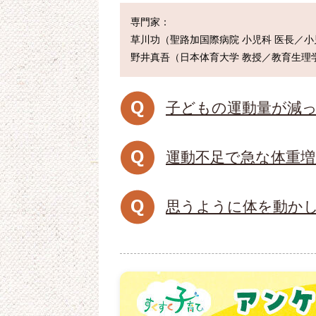
専門家：

草川功（聖路加国際病院 小児科 医長／小
子どもの運動量が減
運動不足で急な体重増
思うように体を動かし