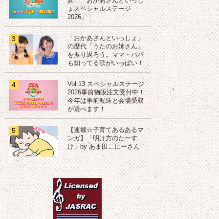
開！「おかあさんといっし
ょスペシャルステージ
2026」
3
「おかあさんといっしょ」
の歴代「うたのお姉さん」
を振り返ろう。ママ・パパ
も知ってる歌がいっぱい！
4
Vol.13 スペシャルステージ
2026事前物販注文受付中！
今年は事前配送と会場受取
が選べます！
5
【連載☆子育てあるあるマ
ンガ】「明け方のたーす
け」by あま田こにーさん