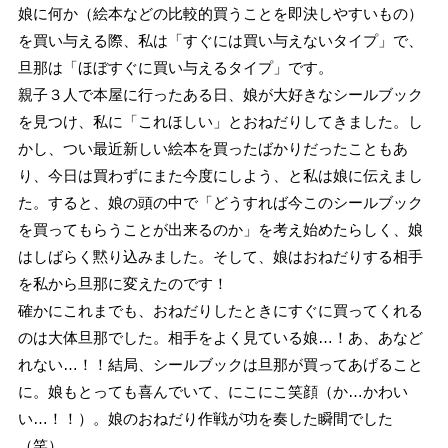
娘に何か（絵本などの比較的買うことを即決しやすいもの）
を買い与える際、私は「すぐには買い与えないタイプ」で、
旦那は「ほぼすぐに買い与えるタイプ」です。
親子３人で本屋に行ったある日、娘が大好きなシールブック
を見つけ、私に「これほしい」とおねだりしてきました。し
かし、つい最近新しい絵本を買ったばかりだったこともあ
り、今日は買わずにまた今度にしよう、と私は娘に伝えまし
た。すると、娘の頭の中で「どうすれば今このシールブック
を買ってもらうことが出来るのか」を考え始めたらしく、娘
はしばらく黙り込みました。そして、娘はおねだりする相手
を私から旦那に変えたのです！
確かにこれまでも、おねだりしたときにすぐに買ってくれる
のは大体旦那でした。相手をよく見ている娘…！あ、あなど
れない…！！結局、シールブックは旦那が買ってあげること
に。娘もとっても喜んでいて、にこにこ笑顔（か…かわい
い…！！）。娘のおねだり作戦が功を奏した瞬間でした
（笑）。