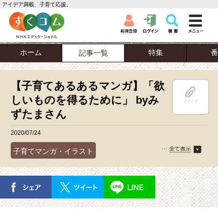
アイデア満載、子育て応援。
ホーム
特集
番
記事一覧
【子育てあるあるマンガ】「欲
しいものを得るために」 byみ
クリップ
ずたまさん
2020/07/24
子育てマンガ・イラスト