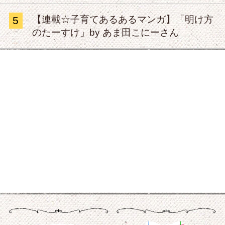
【連載☆子育てあるあるマンガ】「明け方
5
のたーすけ」by あま田こにーさん