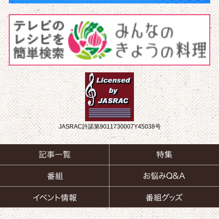
JASRAC許諾第9011730007Y45038号