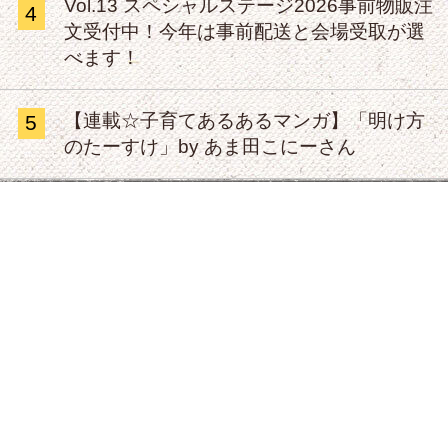
Vol.13 スペシャルステージ2026事前物販注
4
文受付中！今年は事前配送と会場受取が選
べます！
【連載☆子育てあるあるマンガ】「明け方
5
のたーすけ」by あま田こにーさん