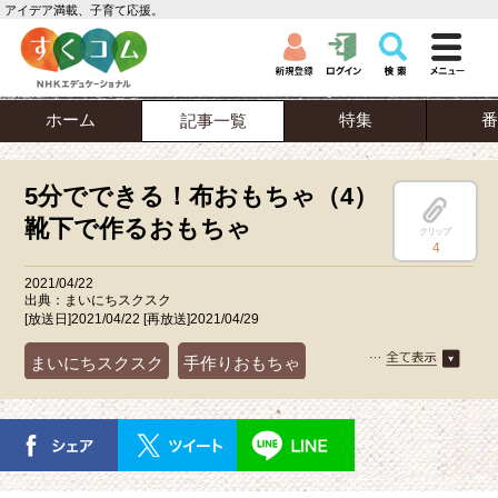
アイデア満載、子育て応援。
ホーム
特集
番
記事一覧
5分でできる！布おもちゃ（4）
靴下で作るおもちゃ
クリップ
4
2021/04/22
出典：まいにちスクスク
[放送日]2021/04/22 [再放送]2021/04/29
まいにちスクスク
手作りおもちゃ