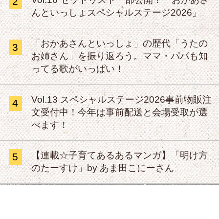
2
んといっしょスペシャルステージ2026」
「おかあさんといっしょ」の歴代「うたの
3
お姉さん」を振り返ろう。ママ・パパも知
ってる歌がいっぱい！
Vol.13 スペシャルステージ2026事前物販注
4
文受付中！今年は事前配送と会場受取が選
べます！
【連載☆子育てあるあるマンガ】「明け方
5
のたーすけ」by あま田こにーさん