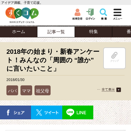
アイデア満載、子育て応援。
ホーム
特集
番
記事一覧
2018年の始まり・新春アンケー
ト！みんなの「周囲の “誰か”
クリップ
に言いたいこと」
2018/01/30
パパ
ママ
祖父母