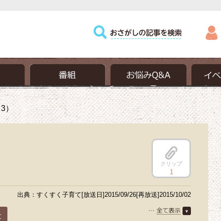
3）
）
クリップ
1
出典：すくすく子育て[放送日]2015/09/26[再放送]2015/10/02
と