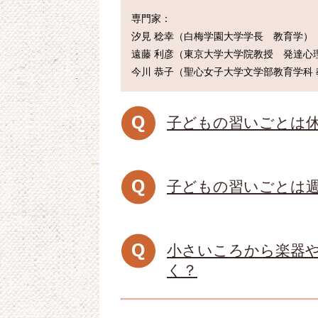
専門家：

汐見 稔幸（白梅学園大学学長　教育学）

遠藤 利彦（東京大学大学院教授　発達心理
子どもの習いごとは
子どもの習いごとは
小さいころから楽器
く？