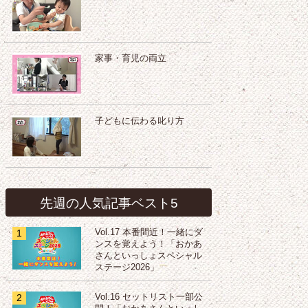
家事・育児の両立
子どもに伝わる叱り方
先週の人気記事ベスト5
1
Vol.17 本番間近！一緒にダ
ンスを覚えよう！「おかあ
さんといっしょスペシャル
ステージ2026」
2
Vol.16 セットリスト一部公