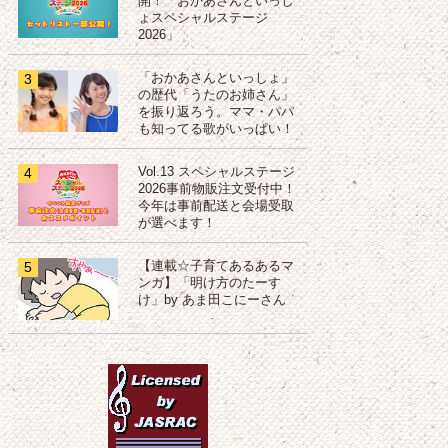
開！「おかあさんといっし
ょスペシャルステージ
2026」
3
「おかあさんといっしょ」
の歴代「うたのお姉さん」
を振り返ろう。ママ・パパ
も知ってる歌がいっぱい！
4
Vol.13 スペシャルステージ
2026事前物販注文受付中！
今年は事前配送と会場受取
が選べます！
5
【連載☆子育てあるあるマ
ンガ】「明け方のたーす
け」by あま田こにーさん