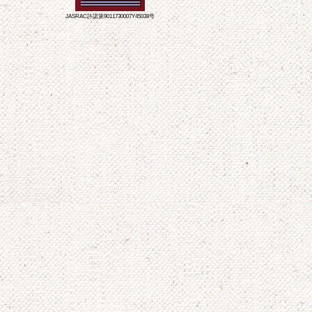
JASRAC許諾第9011730007Y45038号