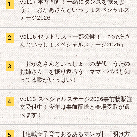
Vol.17 本番間近！一緒にダンスを覚えよ
1
う！「おかあさんといっしょスペシャルス
テージ2026」
Vol.16 セットリスト一部公開！「おかあさ
2
んといっしょスペシャルステージ2026」
「おかあさんといっしょ」の歴代「うたの
3
お姉さん」を振り返ろう。ママ・パパも知
ってる歌がいっぱい！
Vol.13 スペシャルステージ2026事前物販注
4
文受付中！今年は事前配送と会場受取が選
べます！
【連載☆子育てあるあるマンガ】「明け方
5