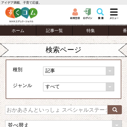
アイデア満載、子育て応援。
ホーム
記事一覧
特集
番
検索ページ
種別
ジャンル