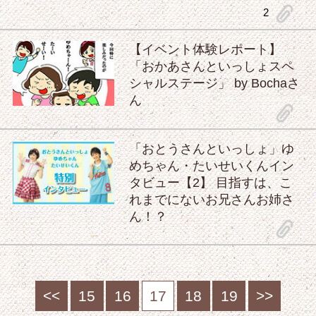
clip
2
【イベント体験レポート】
「おかあさんといっしょスペ
シャルステージ」 by Bochaさ
ん
clip
「おとうさんといっしょ」ゆ
めちゃん・たいせいくんイン
タビュー【2】 目指すは、こ
れまでにないお兄さんお姉さ
ん！？
clip
<<
15
16
17
18
19
>>